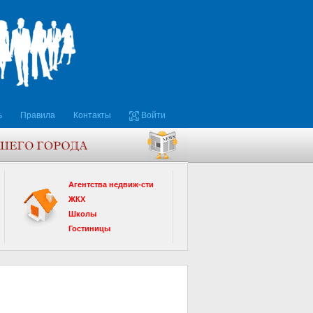
ь
Правила
Контакты
Войти
Агентства недвиж-сти
ЖКХ
Школы
Гостиницы