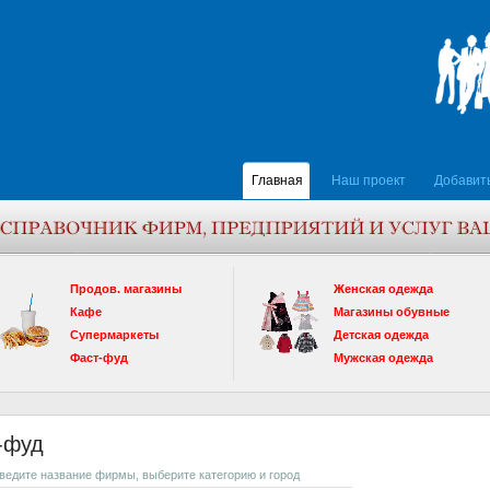
Главная
Наш проект
Добавит
Продов. магазины
Женская одежда
Кафе
Магазины обувные
Супермаркеты
Детская одежда
Фаст-фуд
Мужская одежда
т-фуд
введите название фирмы, выберите категорию и город