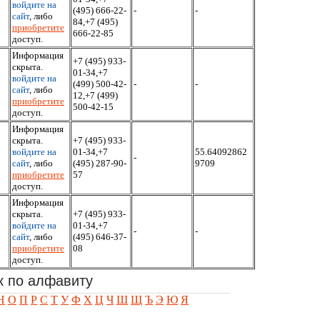
войдите на
(495) 666-22-
-
-
сайт
, либо
84,+7 (495)
приобретите
666-22-85
доступ.
Информация
+7 (495) 933-
скрыта.
01-34,+7
войдите на
(499) 500-42-
-
-
сайт
, либо
12,+7 (499)
приобретите
500-42-15
доступ.
Информация
скрыта.
+7 (495) 933-
войдите на
01-34,+7
55.64092862
-
сайт
, либо
(495) 287-90-
9709
приобретите
57
доступ.
Информация
скрыта.
+7 (495) 933-
войдите на
01-34,+7
-
-
сайт
, либо
(495) 646-37-
приобретите
08
доступ.
к по алфавиту
Н
О
П
Р
С
Т
У
Ф
Х
Ц
Ч
Ш
Щ
Ъ
Э
Ю
Я