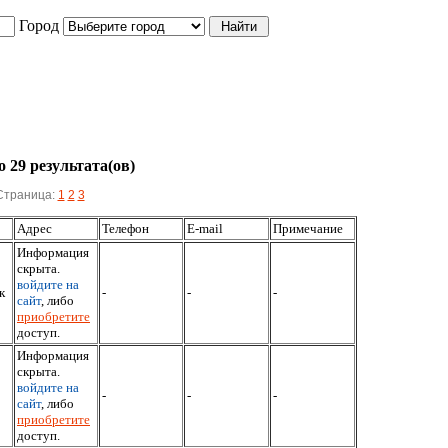
Город
 29 результата(ов)
Страница:
1
2
3
Адрес
Телефон
E-mail
Примечание
Информация
скрыта.
войдите на
к
-
-
-
сайт
, либо
приобретите
доступ.
Информация
скрыта.
войдите на
-
-
-
сайт
, либо
приобретите
доступ.