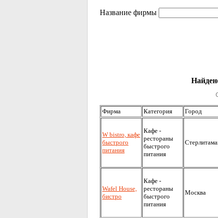
Название фирмы
Найдено
Фирма
Категория
Город
Кафе -
W bistro, кафе
рестораны
быстрого
Стерлитама
быстрого
питания
питания
Кафе -
Wafel House,
рестораны
Москва
бистро
быстрого
питания