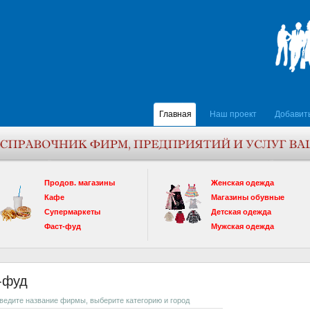
Главная
Наш проект
Добавит
Продов. магазины
Женская одежда
Кафе
Магазины обувные
Супермаркеты
Детская одежда
Фаст-фуд
Мужская одежда
т-фуд
введите название фирмы, выберите категорию и город