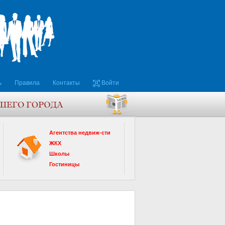
ь
Правила
Контакты
Войти
Агентства недвиж-сти
ЖКХ
Школы
Гостиницы