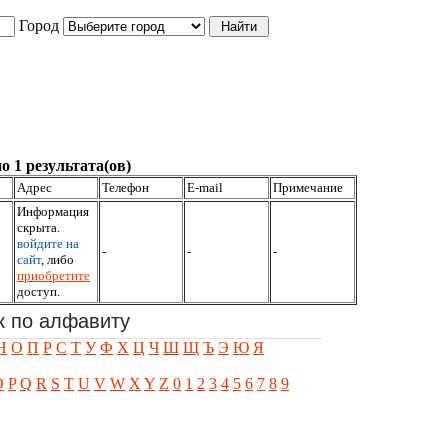
Город
о 1 результата(ов)
Адрес
Телефон
E-mail
Примечание
Информация
скрыта.
войдите на
-
-
-
сайт
, либо
приобретите
доступ.
к по алфавиту
Н
О
П
Р
С
Т
У
Ф
Х
Ц
Ч
Ш
Щ
Ъ
Э
Ю
Я
O
P
Q
R
S
T
U
V
W
X
Y
Z
0
1
2
3
4
5
6
7
8
9