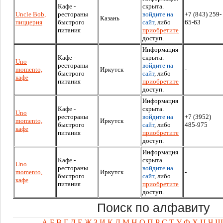
Кафе -
скрыта.
Uncle Bob,
рестораны
войдите на
+7 (843) 259-
Казань
пиццерия
быстрого
сайт
, либо
65-63
питания
приобретите
доступ.
Информация
Кафе -
скрыта.
Uno
рестораны
войдите на
momento,
Иркутск
-
быстрого
сайт
, либо
кафе
питания
приобретите
доступ.
Информация
Кафе -
скрыта.
Uno
рестораны
войдите на
+7 (3952)
momento,
Иркутск
быстрого
сайт
, либо
485-975
кафе
питания
приобретите
доступ.
Информация
Кафе -
скрыта.
Uno
рестораны
войдите на
momento,
Иркутск
-
быстрого
сайт
, либо
кафе
питания
приобретите
доступ.
Поиск по алфавиту
А
Б
В
Г
Д
Е
Ж
З
И
К
Л
М
Н
О
П
Р
С
Т
У
Ф
Х
Ц
Ч
Ш