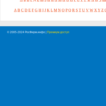
A
B
C
D
E
F
G
H
I
J
K
L
M
N
O
P
Q
R
S
T
U
V
W
X
Y
Z
© 2005-2024 РосФирм.инфо |
Премиум доступ