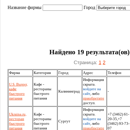
Название фирмы
Город
Найдено 19 результата(ов)
Страница:
1
2
Фирма
Категория
Город
Адрес
Телефон
Информация
U.S. Burger,
Кафе -
скрыта.
кафе
рестораны
войдите на
Калининград
-
быстрого
быстрого
сайт
, либо
питания
питания
приобретите
доступ.
Информация
Ukraina.ru,
Кафе -
скрыта.
+7 (3462) 61-
ресторан
рестораны
войдите на
20-35,+7
Сургут
быстрого
быстрого
сайт
, либо
(3462) 93-73-
питания
питания
приобретите
07