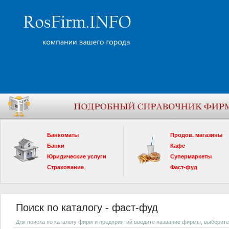
Банкоматы
Продов. магазины
Банки
Кафе
Юридические услуги
Супермаркеты
Страхование
Фаст-фуд
Поиск по каталогу - фаст-фуд
Для поиска по каталогу фирм и предприятий введите название фирмы, выберите