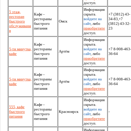
доступ.
Информация
5 этаж,
Кафе -
скрыта.
+7 (3812) 43-
ресторан
рестораны
войдите на
34-83,+7
быстрого
Омск
быстрого
сайт
, либо
(3812) 43-32-
обслуживани
питания
приобретите
23
я
доступ.
Информация
Кафе -
скрыта.
5-ти минутка,
рестораны
войдите на
+7 8-908-463
Артём
кафе
быстрого
сайт
, либо
36-64
питания
приобретите
доступ.
Информация
Кафе -
скрыта.
5-ти минутка,
рестораны
войдите на
+7 8-908-463
Артём
кафе
быстрого
сайт
, либо
36-64
питания
приобретите
доступ.
Информация
Кафе -
скрыта.
555, кафе
рестораны
войдите на
быстрого
Красноярск
-
быстрого
сайт
, либо
питания
питания
приобретите
доступ.
Информация