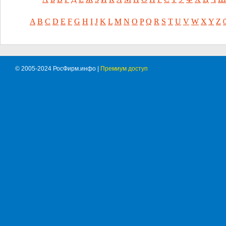
A
B
C
D
E
F
G
H
I
J
K
L
M
N
O
P
Q
R
S
T
U
V
W
X
Y
Z
© 2005-2024 РосФирм.инфо |
Премиум доступ