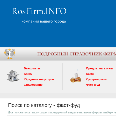
Банкоматы
Продов. магазины
Банки
Кафе
Юридические услуги
Супермаркеты
Страхование
Фаст-фуд
Поиск по каталогу - фаст-фуд
Для поиска по каталогу фирм и предприятий введите название фирмы, выберите