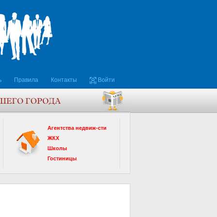
ь
Правила
Контакты
Войти
Агентства недвиж-сти
ЖКХ
Школы
Гостиницы