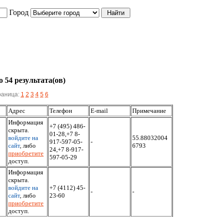
Город
 54 результата(ов)
раница:
1
2
3
4
5
6
Адрес
Телефон
E-mail
Примечание
Информация
+7 (495) 486-
скрыта.
01-28,+7 8-
войдите на
55.88032004
917-597-05-
-
сайт
, либо
6793
24,+7 8-917-
приобретите
597-05-29
доступ.
Информация
скрыта.
войдите на
+7 (4112) 45-
-
-
сайт
, либо
23-60
приобретите
доступ.