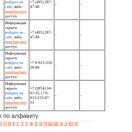
войдите на
+7 (495) 287-
-
-
сайт
, либо
47-48
приобретите
доступ.
Информация
скрыта.
войдите на
+7 (495) 287-
-
-
сайт
, либо
47-48
приобретите
доступ.
Информация
скрыта.
войдите на
+7 8-923-336-
-
-
сайт
, либо
38-88
приобретите
доступ.
Информация
скрыта.
+7 (3854) 34-
войдите на
91-35,+7 8-
-
-
сайт
, либо
913-233-87-
приобретите
31
доступ.
к по алфавиту
Н
О
П
Р
С
Т
У
Ф
Х
Ц
Ч
Ш
Щ
Ъ
Э
Ю
Я