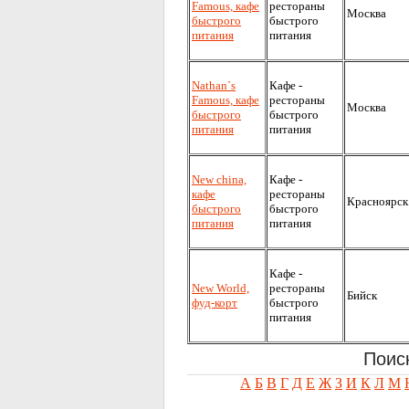
Famous, кафе
рестораны
Москва
быстрого
быстрого
питания
питания
Nathan`s
Кафе -
Famous, кафе
рестораны
Москва
быстрого
быстрого
питания
питания
New china,
Кафе -
кафе
рестораны
Красноярск
быстрого
быстрого
питания
питания
Кафе -
New World,
рестораны
Бийск
фуд-корт
быстрого
питания
Поис
А
Б
В
Г
Д
Е
Ж
З
И
К
Л
М