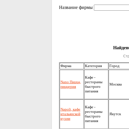
Название фирмы
Найдено
Ст
Фирма
Категория
Город
Кафе -
Nano Пицца,
рестораны
Москва
пиццерия
быстрого
питания
Кафе -
Napoli, кафе
рестораны
итальянской
Якутск
быстрого
кухни
питания