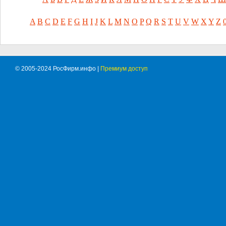
A
B
C
D
E
F
G
H
I
J
K
L
M
N
O
P
Q
R
S
T
U
V
W
X
Y
Z
© 2005-2024 РосФирм.инфо |
Премиум доступ