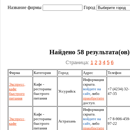
Название фирмы
Город
Найдено 58 результата(ов)
Страница:
1
2
3
4
5
6
Фирма
Категория
Город
Адрес
Телефон
Информация
Экспресс,
Кафе -
скрыта.
кафе
рестораны
войдите на
+7 (4234) 32-
Уссурийск
быстрого
быстрого
сайт
, либо
47-35
питания
питания
приобретите
доступ.
Информация
Кафе -
скрыта.
Экспресс,
рестораны
войдите на
+7 8-906-459
Астрахань
кафе
быстрого
сайт
, либо
97-22
питания
приобретите