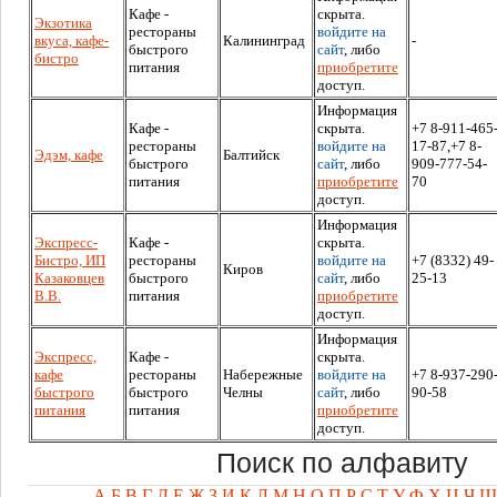
Кафе -
скрыта.
Экзотика
рестораны
войдите на
вкуса, кафе-
Калининград
-
быстрого
сайт
, либо
бистро
питания
приобретите
доступ.
Информация
Кафе -
скрыта.
+7 8-911-465
рестораны
войдите на
17-87,+7 8-
Эдэм, кафе
Балтийск
быстрого
сайт
, либо
909-777-54-
питания
приобретите
70
доступ.
Информация
Экспресс-
Кафе -
скрыта.
Бистро, ИП
рестораны
войдите на
+7 (8332) 49-
Киров
Казаковцев
быстрого
сайт
, либо
25-13
В.В.
питания
приобретите
доступ.
Информация
Экспресс,
Кафе -
скрыта.
кафе
рестораны
Набережные
войдите на
+7 8-937-290
быстрого
быстрого
Челны
сайт
, либо
90-58
питания
питания
приобретите
доступ.
Поиск по алфавиту
А
Б
В
Г
Д
Е
Ж
З
И
К
Л
М
Н
О
П
Р
С
Т
У
Ф
Х
Ц
Ч
Ш