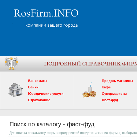
Банкоматы
Продов. магазины
Банки
Кафе
Юридические услуги
Супермаркеты
Страхование
Фаст-фуд
Поиск по каталогу - фаст-фуд
Для поиска по каталогу фирм и предприятий введите название фирмы, выберите