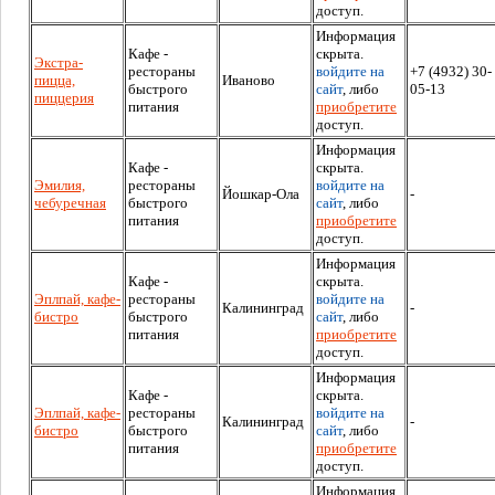
доступ.
Информация
Кафе -
скрыта.
Экстра-
рестораны
войдите на
+7 (4932) 30-
пицца,
Иваново
быстрого
сайт
, либо
05-13
пиццерия
питания
приобретите
доступ.
Информация
Кафе -
скрыта.
Эмилия,
рестораны
войдите на
Йошкар-Ола
-
чебуречная
быстрого
сайт
, либо
питания
приобретите
доступ.
Информация
Кафе -
скрыта.
Эплпай, кафе-
рестораны
войдите на
Калининград
-
бистро
быстрого
сайт
, либо
питания
приобретите
доступ.
Информация
Кафе -
скрыта.
Эплпай, кафе-
рестораны
войдите на
Калининград
-
бистро
быстрого
сайт
, либо
питания
приобретите
доступ.
Информация