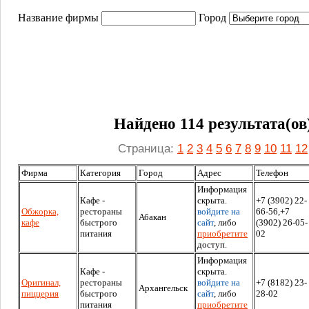
Название фирмы
Город
Найдено 114 результата(ов
Страница:
1
2
3
4
5
6
7
8
9
10
11
12
Фирма
Категория
Город
Адрес
Телефон
Информация
Кафе -
скрыта.
+7 (3902) 22-
Обжорка,
рестораны
войдите на
66-56,+7
Абакан
кафе
быстрого
сайт
, либо
(3902) 26-05-
питания
приобретите
02
доступ.
Информация
Кафе -
скрыта.
Оригинал,
рестораны
войдите на
+7 (8182) 23-
Архангельск
пиццерия
быстрого
сайт
, либо
28-02
питания
приобретите