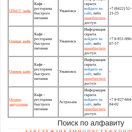
Кафе -
скрыта.
рестораны
войдите на
+7 (8422) 52-
ОЛиСС, кафе
Ульяновск
быстрого
сайт
, либо
21-25
питания
приобретите
доступ.
Информация
Кафе -
скрыта.
рестораны
войдите на
+7 8-951-096
Оливия, кафе
Ульяновск
быстрого
сайт
, либо
07-57
питания
приобретите
доступ.
Информация
Кафе -
скрыта.
рестораны
войдите на
Оливия, кафе
Ульяновск
-
быстрого
сайт
, либо
питания
приобретите
доступ.
Информация
Кафе -
скрыта.
Огонек,
рестораны
войдите на
+7 8-927-664
Астрахань
закусочная
быстрого
сайт
, либо
04-02
питания
приобретите
доступ.
Поиск по алфавиту
А
Б
В
Г
Д
Е
Ж
З
И
К
Л
М
Н
О
П
Р
С
Т
У
Ф
Х
Ц
Ч
Ш