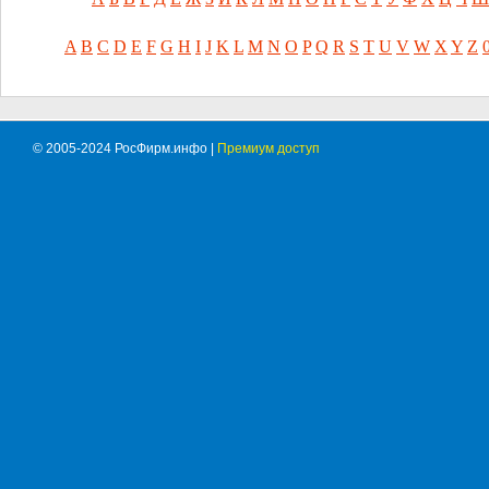
A
B
C
D
E
F
G
H
I
J
K
L
M
N
O
P
Q
R
S
T
U
V
W
X
Y
Z
© 2005-2024 РосФирм.инфо |
Премиум доступ