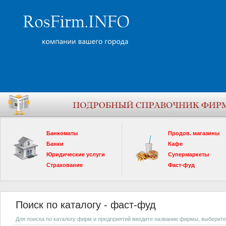
Банкоматы
Продов. магазины
Банки
Кафе
Юридические услуги
Супермаркеты
Страхование
Фаст-фуд
Поиск по каталогу - фаст-фуд
Для поиска по каталогу фирм и предприятий введите название фирмы, выберите