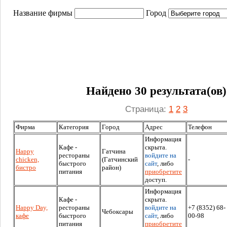
Название фирмы
Город
Найдено 30 результата(ов)
Страница:
1
2
3
Фирма
Категория
Город
Адрес
Телефон
Информация
Кафе -
скрыта.
Happy
Гатчина
рестораны
войдите на
chicken,
(Гатчинский
-
быстрого
сайт
, либо
бистро
район)
питания
приобретите
доступ.
Информация
Кафе -
скрыта.
Happy Day,
рестораны
войдите на
+7 (8352) 68-
Чебоксары
кафе
быстрого
сайт
, либо
00-98
питания
приобретите