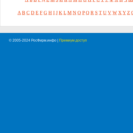
A
B
C
D
E
F
G
H
I
J
K
L
M
N
O
P
Q
R
S
T
U
V
W
X
Y
Z
© 2005-2024 РосФирм.инфо |
Премиум доступ