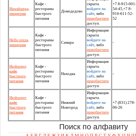
Кафе -
скрыта.
+7 8-915-001
Hawabanga,
рестораны
войдите на
54-45,+7 8-
Домодедово
пиццерия
быстрого
сайт
, либо
916-611-52-
питания
приобретите
52
доступ.
Информация
Кафе -
скрыта.
Hello pizza,
рестораны
войдите на
Самара
-
пиццерия
быстрого
сайт
, либо
питания
приобретите
доступ.
Информация
Hesburger,
Кафе -
скрыта.
кафе
рестораны
войдите на
Находка
-
быстрого
быстрого
сайт
, либо
питания
питания
приобретите
доступ.
Информация
Hesburger,
Кафе -
скрыта.
кафе
рестораны
Нижний
войдите на
+7 (831) 278-
быстрого
быстрого
Новгород
сайт
, либо
06-26
питания
питания
приобретите
доступ.
Поиск по алфавиту
А
Б
В
Г
Д
Е
Ж
З
И
К
Л
М
Н
О
П
Р
С
Т
У
Ф
Х
Ц
Ч
Ш