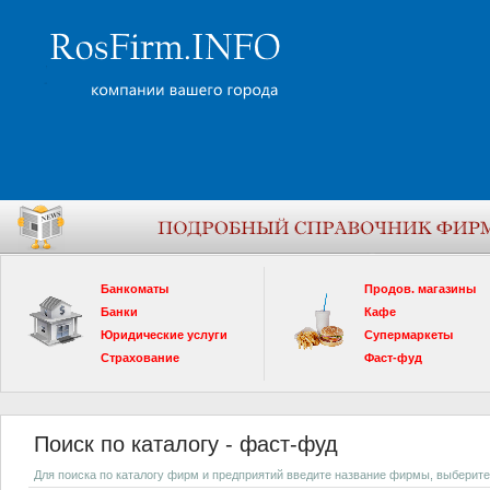
Банкоматы
Продов. магазины
Банки
Кафе
Юридические услуги
Супермаркеты
Страхование
Фаст-фуд
Поиск по каталогу - фаст-фуд
Для поиска по каталогу фирм и предприятий введите название фирмы, выберите