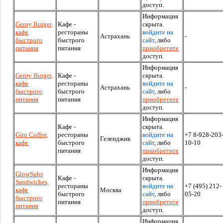
доступ.
Информация
Genry Burger,
Кафе -
скрыта.
кафе
рестораны
войдите на
Астрахань
-
быстрого
быстрого
сайт
, либо
питания
питания
приобретите
доступ.
Информация
Genry Burger,
Кафе -
скрыта.
кафе
рестораны
войдите на
Астрахань
-
быстрого
быстрого
сайт
, либо
питания
питания
приобретите
доступ.
Информация
Кафе -
скрыта.
Giro Coffee,
рестораны
войдите на
+7 8-928-203
Геленджик
кафе
быстрого
сайт
, либо
10-10
питания
приобретите
доступ.
Информация
GlowSubs
Кафе -
скрыта.
Sandwiches,
рестораны
войдите на
+7 (495) 212-
кафе
Москва
быстрого
сайт
, либо
05-20
быстрого
питания
приобретите
питания
доступ.
Информация