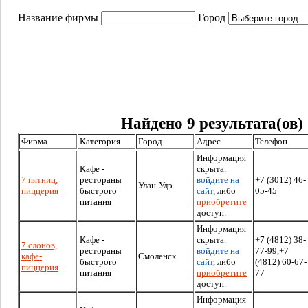
Название фирмы
Город
Найдено 9 результата(ов)
Фирма
Категория
Город
Адрес
Телефон
Информация
Кафе -
скрыта.
7 пятниц,
рестораны
войдите на
+7 (3012) 46-
Улан-Удэ
пиццерия
быстрого
сайт
, либо
05-45
питания
приобретите
доступ.
Информация
Кафе -
скрыта.
+7 (4812) 38-
7 слонов,
рестораны
войдите на
77-99,+7
кафе-
Смоленск
быстрого
сайт
, либо
(4812) 60-67-
пиццерия
питания
приобретите
77
доступ.
Информация