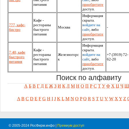
питания
приобретите
доступ.
Информация
Кафе -
скрыта.
777, кафе-
рестораны
войдите на
Москва
-
бистро
быстрого
сайт
, либо
питания
приобретите
доступ.
Информация
Кафе -
скрыта.
7:40, кафе
рестораны
Железногорс
войдите на
+7 (3919) 72-
быстрого
быстрого
к
сайт
, либо
62-20
питания
питания
приобретите
доступ.
Поиск по алфавиту
А
Б
В
Г
Д
Е
Ж
З
И
К
Л
М
Н
О
П
Р
С
Т
У
Ф
Х
Ц
Ч
Ш
A
B
C
D
E
F
G
H
I
J
K
L
M
N
O
P
Q
R
S
T
U
V
W
X
Y
Z
© 2005-2024 РосФирм.инфо |
Премиум доступ