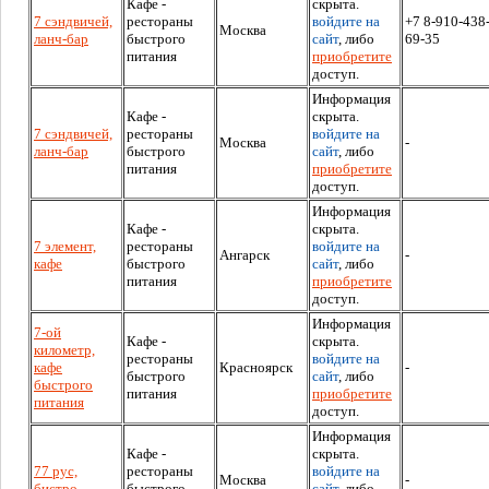
Кафе -
скрыта.
7 сэндвичей,
рестораны
войдите на
+7 8-910-438
Москва
ланч-бар
быстрого
сайт
, либо
69-35
питания
приобретите
доступ.
Информация
Кафе -
скрыта.
7 сэндвичей,
рестораны
войдите на
Москва
-
ланч-бар
быстрого
сайт
, либо
питания
приобретите
доступ.
Информация
Кафе -
скрыта.
7 элемент,
рестораны
войдите на
Ангарск
-
кафе
быстрого
сайт
, либо
питания
приобретите
доступ.
Информация
7-ой
Кафе -
скрыта.
километр,
рестораны
войдите на
кафе
Красноярск
-
быстрого
сайт
, либо
быстрого
питания
приобретите
питания
доступ.
Информация
Кафе -
скрыта.
77 рус,
рестораны
войдите на
Москва
-
бистро
быстрого
сайт
, либо