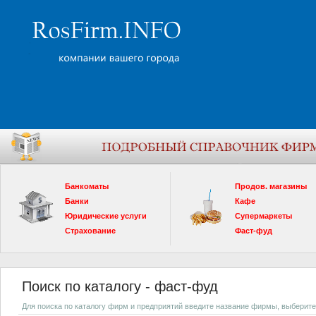
Банкоматы
Продов. магазины
Банки
Кафе
Юридические услуги
Супермаркеты
Страхование
Фаст-фуд
Поиск по каталогу - фаст-фуд
Для поиска по каталогу фирм и предприятий введите название фирмы, выберите