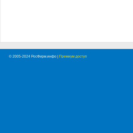
© 2005-2024 РосФирм.инфо |
Премиум доступ