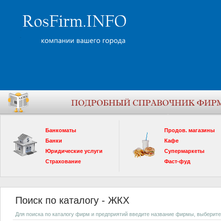
Банкоматы
Продов. магазины
Банки
Кафе
Юридические услуги
Супермаркеты
Страхование
Фаст-фуд
Поиск по каталогу - ЖКХ
Для поиска по каталогу фирм и предприятий введите название фирмы, выберите