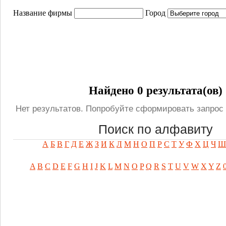
Название фирмы
Город
Найдено 0 результата(ов)
Нет результатов. Попробуйте сформировать запрос 
Поиск по алфавиту
А
Б
В
Г
Д
Е
Ж
З
И
К
Л
М
Н
О
П
Р
С
Т
У
Ф
Х
Ц
Ч
Ш
A
B
C
D
E
F
G
H
I
J
K
L
M
N
O
P
Q
R
S
T
U
V
W
X
Y
Z