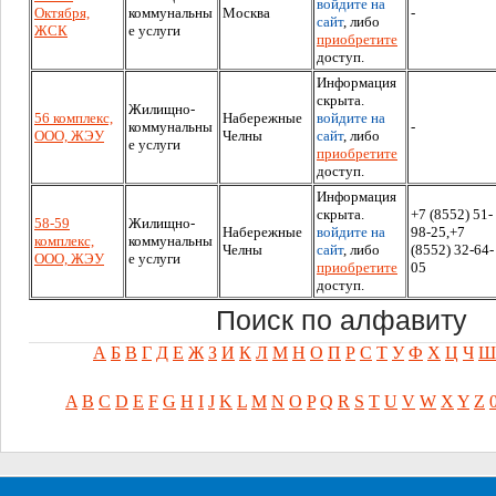
войдите на
Октября,
коммунальны
Москва
-
сайт
, либо
ЖСК
е услуги
приобретите
доступ.
Информация
скрыта.
Жилищно-
56 комплекс,
Набережные
войдите на
коммунальны
-
ООО, ЖЭУ
Челны
сайт
, либо
е услуги
приобретите
доступ.
Информация
скрыта.
+7 (8552) 51-
58-59
Жилищно-
Набережные
войдите на
98-25,+7
комплекс,
коммунальны
Челны
сайт
, либо
(8552) 32-64-
ООО, ЖЭУ
е услуги
приобретите
05
доступ.
Поиск по алфавиту
А
Б
В
Г
Д
Е
Ж
З
И
К
Л
М
Н
О
П
Р
С
Т
У
Ф
Х
Ц
Ч
Ш
A
B
C
D
E
F
G
H
I
J
K
L
M
N
O
P
Q
R
S
T
U
V
W
X
Y
Z