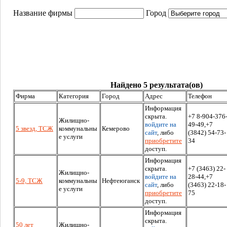
Название фирмы
Город
Найдено 5 результата(ов)
Фирма
Категория
Город
Адрес
Телефон
Информация
скрыта.
+7 8-904-376
Жилищно-
войдите на
49-49,+7
5 звезд, ТСЖ
коммунальны
Кемерово
сайт
, либо
(3842) 54-73-
е услуги
приобретите
34
доступ.
Информация
скрыта.
+7 (3463) 22-
Жилищно-
войдите на
28-44,+7
5-9, ТСЖ
коммунальны
Нефтеюганск
сайт
, либо
(3463) 22-18-
е услуги
приобретите
75
доступ.
Информация
скрыта.
50 лет
Жилищно-