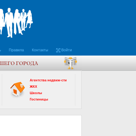
ь
Правила
Контакты
Войти
Агентства недвиж-сти
ЖКХ
Школы
Гостиницы