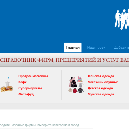
Главная
Наш проект
Добавит
Продов. магазины
Женская одежда
Кафе
Магазины обувные
Супермаркеты
Детская одежда
Фаст-фуд
Мужская одежда
введите название фирмы, выберите категорию и город