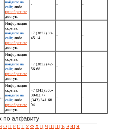
войдите на
-
-
-
сайт
, либо
приобретите
доступ.
Информация
скрыта.
войдите на
+7 (3852) 38-
-
-
сайт
, либо
45-14
приобретите
доступ.
Информация
скрыта.
войдите на
+7 (3852) 42-
-
-
сайт
, либо
56-68
приобретите
доступ.
Информация
скрыта.
+7 (343) 365-
войдите на
80-82,+7
рг
-
-
сайт
, либо
(343) 341-68-
приобретите
04
доступ.
к по алфавиту
Н
О
П
Р
С
Т
У
Ф
Х
Ц
Ч
Ш
Щ
Ъ
Э
Ю
Я