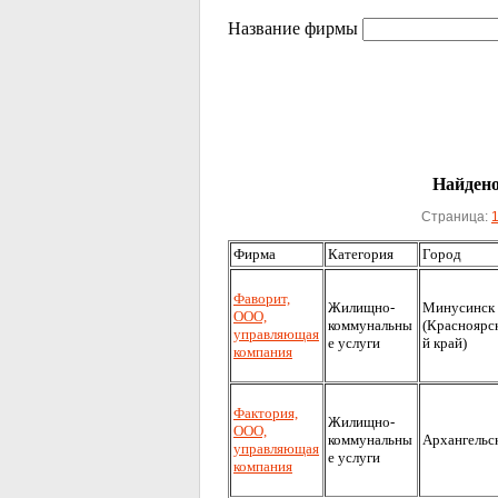
Название фирмы
Найдено
Страница:
Фирма
Категория
Город
Фаворит,
Жилищно-
Минусинск
ООО,
коммунальны
(Красноярс
управляющая
е услуги
й край)
компания
Фактория,
Жилищно-
ООО,
коммунальны
Архангельс
управляющая
е услуги
компания