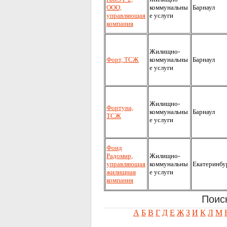
ООО,
коммунальны
Барнаул
управляющая
е услуги
компания
Жилищно-
Форт, ТСЖ
коммунальны
Барнаул
е услуги
Жилищно-
Фортуна,
коммунальны
Барнаул
ТСЖ
е услуги
Фонд
Радомир,
Жилищно-
управляющая
коммунальны
Екатеринбу
жилищная
е услуги
компания
Поис
А
Б
В
Г
Д
Е
Ж
З
И
К
Л
М