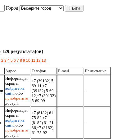
Город
 129 результата(ов)
1
2
3
4
5
6
7
8
9
10
11
12
13
Адрес
Телефон
E-mail
Примечание
Информация
+7 (39132) 5-
скрыта.
69-11,+7
войдите на
ки
(39132) 5-69-
-
-
сайт
, либо
12,+7 (39132)
приобретите
5-69-09
доступ.
Информация
+7 (8182) 61-
скрыта.
75-82,+7
войдите на
к
(8182) 61-21-
-
-
сайт
, либо
86,+7 (8182)
приобретите
61-75-92
доступ.