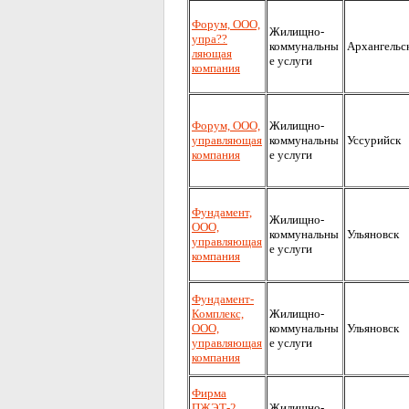
Форум, ООО,
Жилищно-
упра??
коммунальны
Архангельс
ляющая
е услуги
компания
Форум, ООО,
Жилищно-
управляющая
коммунальны
Уссурийск
компания
е услуги
Фундамент,
Жилищно-
ООО,
коммунальны
Ульяновск
управляющая
е услуги
компания
Фундамент-
Комплекс,
Жилищно-
ООО,
коммунальны
Ульяновск
управляющая
е услуги
компания
Фирма
ПЖЭТ-2,
Жилищно-