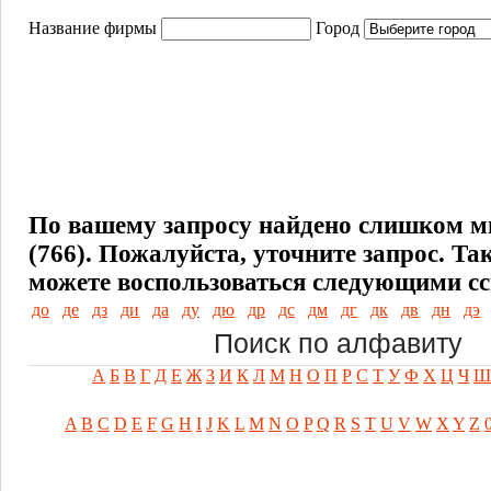
Название фирмы
Город
По вашему запросу найдено слишком м
(766). Пожалуйста, уточните запрос.
Та
можете воспользоваться следующими с
до
де
дз
ди
да
ду
дю
др
дс
дм
дг
дк
дв
дн
дэ
Поиск по алфавиту
А
Б
В
Г
Д
Е
Ж
З
И
К
Л
М
Н
О
П
Р
С
Т
У
Ф
Х
Ц
Ч
Ш
A
B
C
D
E
F
G
H
I
J
K
L
M
N
O
P
Q
R
S
T
U
V
W
X
Y
Z