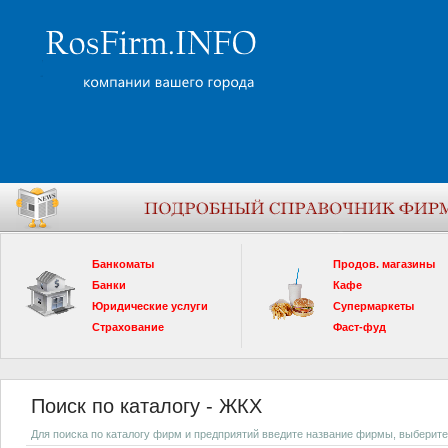
Банкоматы
Продов. магазины
Банки
Кафе
Юридические услуги
Супермаркеты
Страхование
Фаст-фуд
Поиск по каталогу - ЖКХ
Для поиска по каталогу фирм и предприятий введите название фирмы, выберите