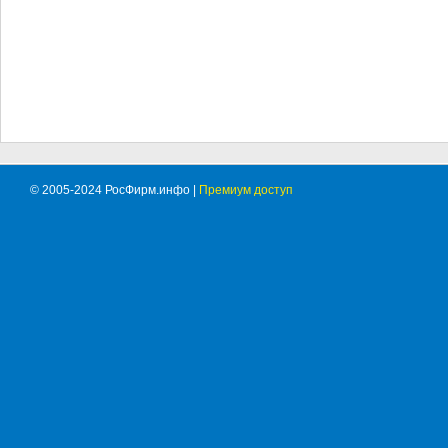
© 2005-2024 РосФирм.инфо |
Премиум доступ