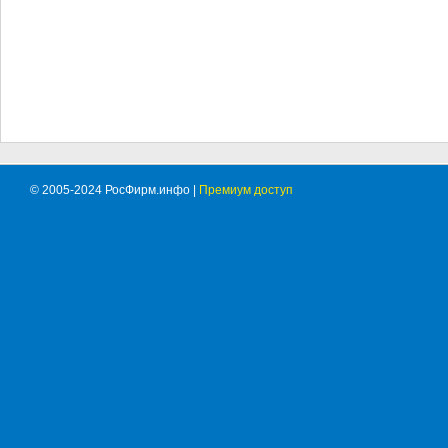
© 2005-2024 РосФирм.инфо |
Премиум доступ