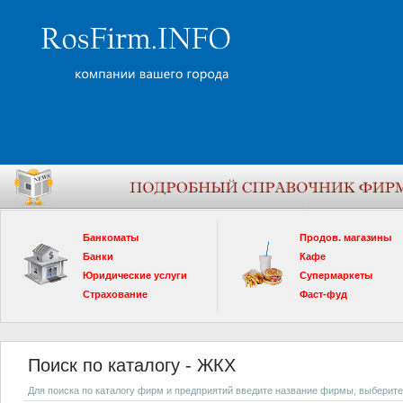
Банкоматы
Продов. магазины
Банки
Кафе
Юридические услуги
Супермаркеты
Страхование
Фаст-фуд
Поиск по каталогу - ЖКХ
Для поиска по каталогу фирм и предприятий введите название фирмы, выберите