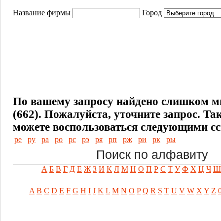
Название фирмы
Город
По вашему запросу найдено слишком м
(662). Пожалуйста, уточните запрос.
Та
можете воспользоваться следующими с
ре
ру
ра
ро
рс
рэ
ря
рп
рж
ри
рк
ры
Поиск по алфавиту
А
Б
В
Г
Д
Е
Ж
З
И
К
Л
М
Н
О
П
Р
С
Т
У
Ф
Х
Ц
Ч
Ш
A
B
C
D
E
F
G
H
I
J
K
L
M
N
O
P
Q
R
S
T
U
V
W
X
Y
Z