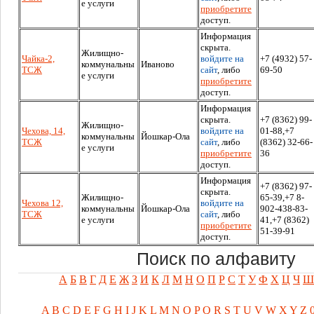
е услуги
приобретите
доступ.
Информация
скрыта.
Жилищно-
Чайка-2,
войдите на
+7 (4932) 57-
коммунальны
Иваново
ТСЖ
сайт
, либо
69-50
е услуги
приобретите
доступ.
Информация
скрыта.
+7 (8362) 99-
Жилищно-
Чехова, 14,
войдите на
01-88,+7
коммунальны
Йошкар-Ола
ТСЖ
сайт
, либо
(8362) 32-66-
е услуги
приобретите
36
доступ.
Информация
+7 (8362) 97-
скрыта.
Жилищно-
65-39,+7 8-
Чехова 12,
войдите на
коммунальны
Йошкар-Ола
902-438-83-
ТСЖ
сайт
, либо
е услуги
41,+7 (8362)
приобретите
51-39-91
доступ.
Поиск по алфавиту
А
Б
В
Г
Д
Е
Ж
З
И
К
Л
М
Н
О
П
Р
С
Т
У
Ф
Х
Ц
Ч
Ш
A
B
C
D
E
F
G
H
I
J
K
L
M
N
O
P
Q
R
S
T
U
V
W
X
Y
Z