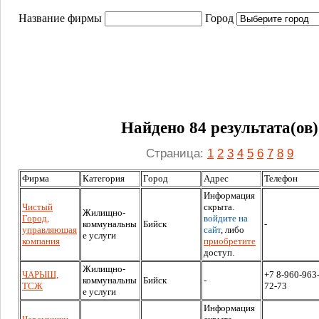
Название фирмы
Город
Найдено 84 результата(ов)
Страница:
1
2
3
4
5
6
7
8
9
Фирма
Категория
Город
Адрес
Телефон
Информация
Чистый
скрыта.
Жилищно-
Город,
войдите на
коммунальны
Бийск
-
управляющая
сайт
, либо
е услуги
компания
приобретите
доступ.
Жилищно-
ЧАРЫШ,
+7 8-960-963
коммунальны
Бийск
-
ТСЖ
72-73
е услуги
Информация