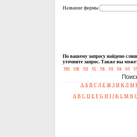
Название фирмы
По вашему запросу найдено слиш
уточните запрос.
Также вы может
ую
уж
уп
ус
ук
ул
уа
уд
у
Поис
А
Б
В
Г
Д
Е
Ж
З
И
К
Л
М
A
B
C
D
E
F
G
H
I
J
K
L
M
N