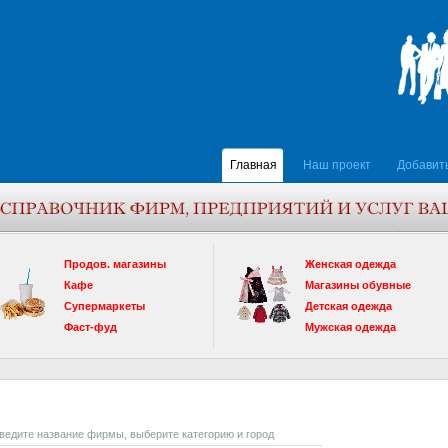
Главная
Наш проект
Добавит
Продов. магазины
Женская одежда
Кафе
Магазины обувные
Супермаркеты
Детская одежда
Фаст-фуд
Мужская одежда
введите название фирмы, выберите категорию и город