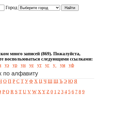
Город
ком много записей (869). Пожалуйста,
е воспользоваться следующими ссылками:
ч
уэ
ур
ун
уе
ут
уг
у
ум
уф
к по алфавиту
Н
О
П
Р
С
Т
У
Ф
Х
Ц
Ч
Ш
Щ
Ъ
Э
Ю
Я
O
P
Q
R
S
T
U
V
W
X
Y
Z
0
1
2
3
4
5
6
7
8
9