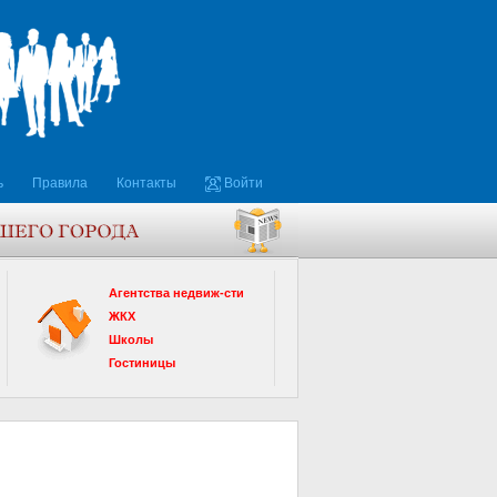
ь
Правила
Контакты
Войти
Агентства недвиж-сти
ЖКХ
Школы
Гостиницы