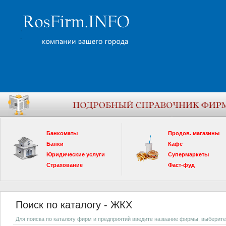
Банкоматы
Продов. магазины
Банки
Кафе
Юридические услуги
Супермаркеты
Страхование
Фаст-фуд
Поиск по каталогу - ЖКХ
Для поиска по каталогу фирм и предприятий введите название фирмы, выберите