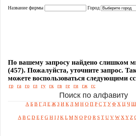
Название фирмы
Город
По вашему запросу найдено слишком м
(457). Пожалуйста, уточните запрос.
Та
можете воспользоваться следующими с
гр
га
го
гл
гу
гк
гв
ге
ги
гж
гс
Поиск по алфавиту
А
Б
В
Г
Д
Е
Ж
З
И
К
Л
М
Н
О
П
Р
С
Т
У
Ф
Х
Ц
Ч
Ш
A
B
C
D
E
F
G
H
I
J
K
L
M
N
O
P
Q
R
S
T
U
V
W
X
Y
Z