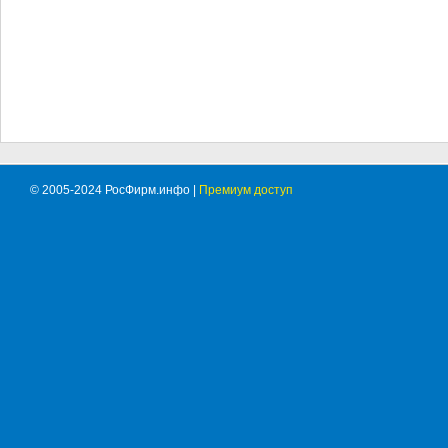
© 2005-2024 РосФирм.инфо |
Премиум доступ