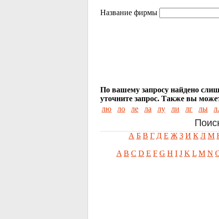
Название фирмы
По вашему запросу найдено слиш
уточните запрос.
Также вы может
лю
ло
ле
ла
лу
ли
лг
лы
л
Поис
А
Б
В
Г
Д
Е
Ж
З
И
К
Л
М
A
B
C
D
E
F
G
H
I
J
K
L
M
N