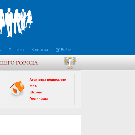
ь
Правила
Контакты
Войти
Агентства недвиж-сти
ЖКХ
Школы
Гостиницы