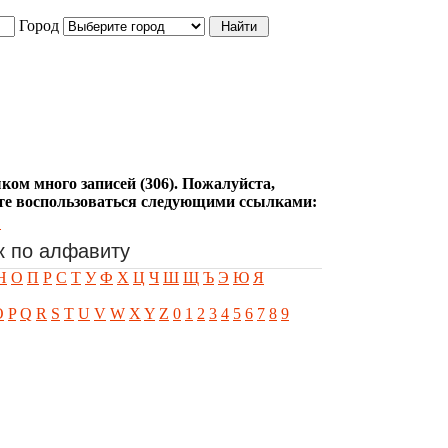
Город
ком много записей (306). Пожалуйста,
е воспользоваться следующими ссылками:
.
к по алфавиту
Н
О
П
Р
С
Т
У
Ф
Х
Ц
Ч
Ш
Щ
Ъ
Э
Ю
Я
O
P
Q
R
S
T
U
V
W
X
Y
Z
0
1
2
3
4
5
6
7
8
9