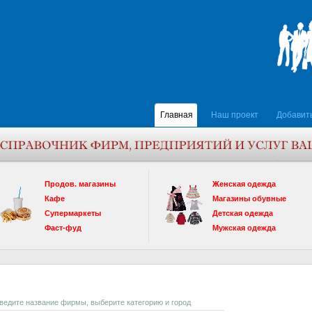
Главная
Наш проект
Добавит
Продов. магазины
Женская одежда
Кафе
Магазины обувные
Супермаркеты
Детская одежда
Фаст-фуд
Мужская одежда
введите название фирмы, выберите категорию и город