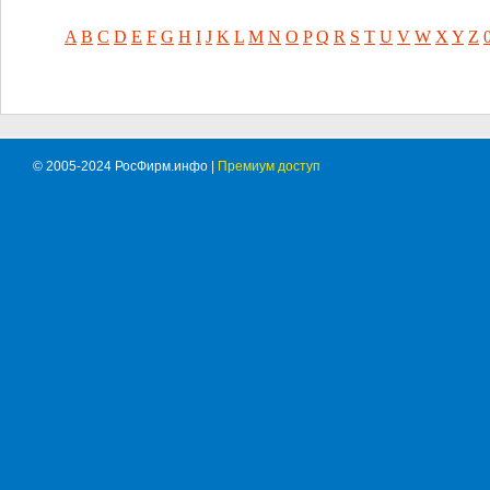
A
B
C
D
E
F
G
H
I
J
K
L
M
N
O
P
Q
R
S
T
U
V
W
X
Y
Z
© 2005-2024 РосФирм.инфо |
Премиум доступ