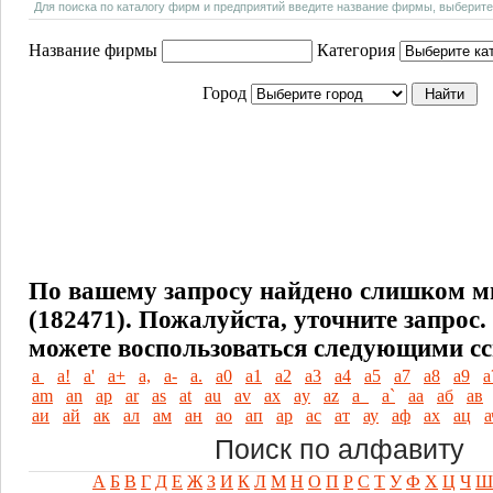
Для поиска по каталогу фирм и предприятий введите название фирмы, выберите
Название фирмы
Категория
Город
По вашему запросу найдено слишком м
(182471). Пожалуйста, уточните запрос.
можете воспользоваться следующими с
а
а!
а'
а+
а,
а-
а.
а0
а1
а2
а3
а4
а5
а7
а8
а9
а
аm
аn
аp
аr
аs
аt
аu
аv
аx
аy
аz
а_
а`
аа
аб
ав
аи
ай
ак
ал
ам
ан
ао
ап
ар
ас
ат
ау
аф
ах
ац
а
Поиск по алфавиту
А
Б
В
Г
Д
Е
Ж
З
И
К
Л
М
Н
О
П
Р
С
Т
У
Ф
Х
Ц
Ч
Ш