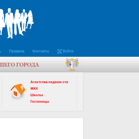
ь
Правила
Контакты
Войти
Агентства недвиж-сти
ЖКХ
Школы
Гостиницы