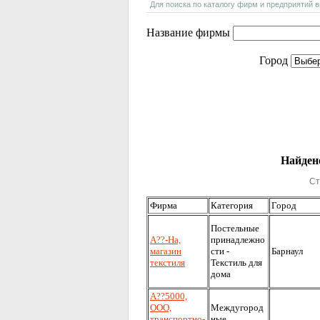
Для поиска по каталогу фирм и предприятий 
Название фирмы
Город
Найдено
Ст
Фирма
Категория
Город
Постельные
А??-На,
принадлежно
магазин
сти -
Барнаул
текстиля
Текстиль для
дома
А??5000,
ООО,
Междугород
транспортно-
ные