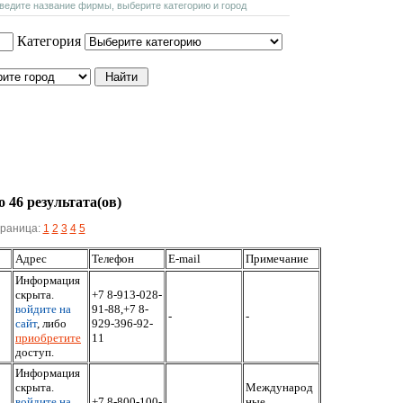
введите название фирмы, выберите категорию и город
Категория
 46 результата(ов)
раница:
1
2
3
4
5
Адрес
Телефон
E-mail
Примечание
Информация
скрыта.
+7 8-913-028-
войдите на
91-88,+7 8-
-
-
сайт
, либо
929-396-92-
приобретите
11
доступ.
Информация
скрыта.
Международ
войдите на
+7 8-800-100-
ные