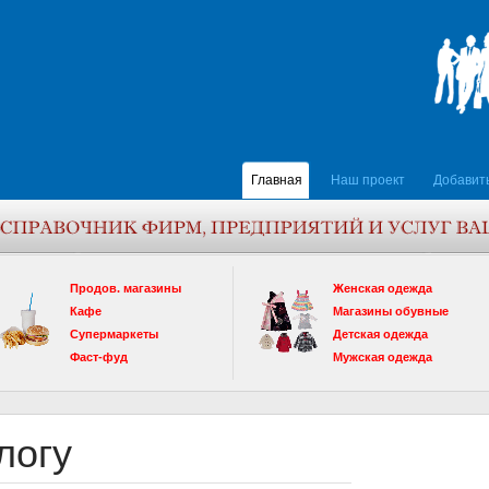
Главная
Наш проект
Добавит
Продов. магазины
Женская одежда
Кафе
Магазины обувные
Супермаркеты
Детская одежда
Фаст-фуд
Мужская одежда
логу