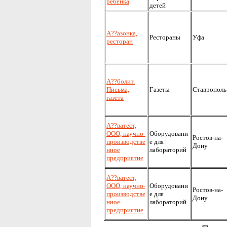
ребенка
детей
А??азонка,
Рестораны
Уфа
ресторан
А??болит.
Письма,
Газеты
Ставрополь
газета
А??ватест,
ООО, научно-
Оборудовани
Ростов-на-
производстве
е для
Дону
нное
лабораторий
предприятие
А??ватест,
ООО, научно-
Оборудовани
Ростов-на-
производстве
е для
Дону
нное
лабораторий
предприятие