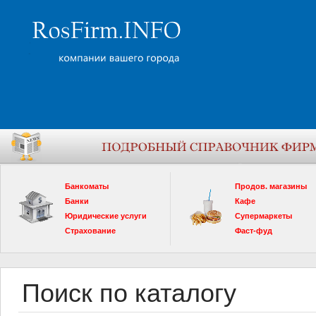
Банкоматы
Продов. магазины
Банки
Кафе
Юридические услуги
Супермаркеты
Страхование
Фаст-фуд
Поиск по каталогу