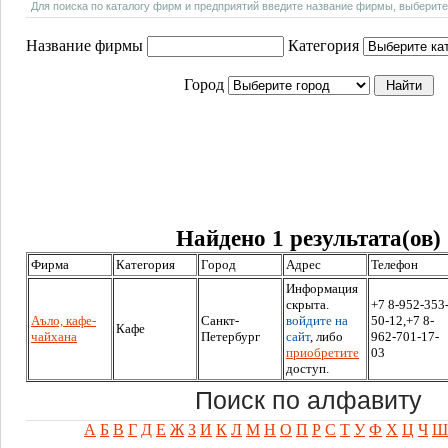
Для поиска по каталогу фирм и предприятий введите название фирмы, выберите
Название фирмы
Категория
Город
Найдено 1 результата(ов)
Фирма
Категория
Город
Адрес
Телефон
Информация
скрыта.
+7 8-952-353
Аъло, кафе-
Санкт-
войдите на
50-12,+7 8-
Кафе
чайхана
Петербург
сайт
, либо
962-701-17-
приобретите
03
доступ.
Поиск по алфавиту
А
Б
В
Г
Д
Е
Ж
З
И
К
Л
М
Н
О
П
Р
С
Т
У
Ф
Х
Ц
Ч
Ш