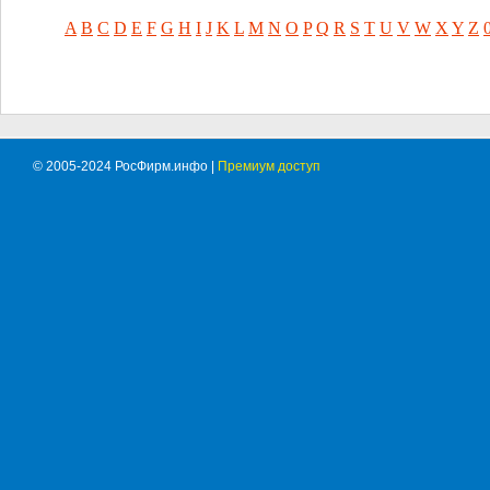
A
B
C
D
E
F
G
H
I
J
K
L
M
N
O
P
Q
R
S
T
U
V
W
X
Y
Z
© 2005-2024 РосФирм.инфо |
Премиум доступ