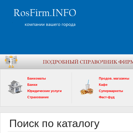
Банкоматы
Продов. магазины
Банки
Кафе
Юридические услуги
Супермаркеты
Страхование
Фаст-фуд
Поиск по каталогу