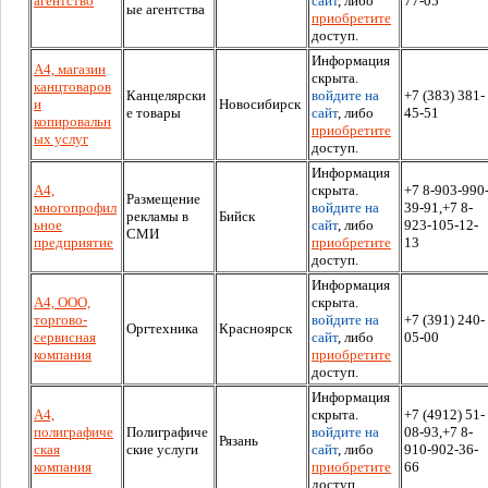
агентство
сайт
, либо
77-05
ые агентства
приобретите
доступ.
Информация
А4, магазин
скрыта.
канцтоваров
Канцелярски
войдите на
+7 (383) 381-
и
Новосибирск
е товары
сайт
, либо
45-51
копировальн
приобретите
ых услуг
доступ.
Информация
А4,
скрыта.
+7 8-903-990
Размещение
многопрофил
войдите на
39-91,+7 8-
рекламы в
Бийск
ьное
сайт
, либо
923-105-12-
СМИ
предприятие
приобретите
13
доступ.
Информация
А4, ООО,
скрыта.
торгово-
войдите на
+7 (391) 240-
Оргтехника
Красноярск
сервисная
сайт
, либо
05-00
компания
приобретите
доступ.
Информация
А4,
скрыта.
+7 (4912) 51-
полиграфиче
Полиграфиче
войдите на
08-93,+7 8-
Рязань
ская
ские услуги
сайт
, либо
910-902-36-
компания
приобретите
66
доступ.