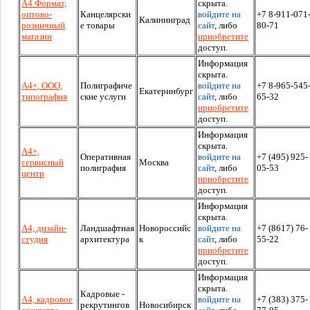
А4 Формат,
скрыта.
оптово-
Канцелярски
войдите на
+7 8-911-071
Калининград
розничный
е товары
сайт
, либо
80-71
магазин
приобретите
доступ.
Информация
скрыта.
А4+, ООО,
Полиграфиче
войдите на
+7 8-965-545
Екатеринбург
типография
ские услуги
сайт
, либо
65-32
приобретите
доступ.
Информация
скрыта.
А4+,
Оперативная
войдите на
+7 (495) 925-
сервисный
Москва
полиграфия
сайт
, либо
05-53
центр
приобретите
доступ.
Информация
скрыта.
А4, дизайн-
Ландшафтная
Новороссийс
войдите на
+7 (8617) 76-
студия
архитектура
к
сайт
, либо
55-22
приобретите
доступ.
Информация
скрыта.
Кадровые -
А4, кадровое
войдите на
+7 (383) 375-
рекрутингов
Новосибирск