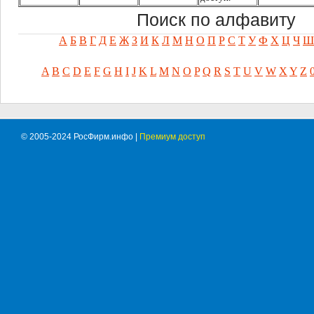
Поиск по алфавиту
А
Б
В
Г
Д
Е
Ж
З
И
К
Л
М
Н
О
П
Р
С
Т
У
Ф
Х
Ц
Ч
Ш
A
B
C
D
E
F
G
H
I
J
K
L
M
N
O
P
Q
R
S
T
U
V
W
X
Y
Z
© 2005-2024 РосФирм.инфо |
Премиум доступ