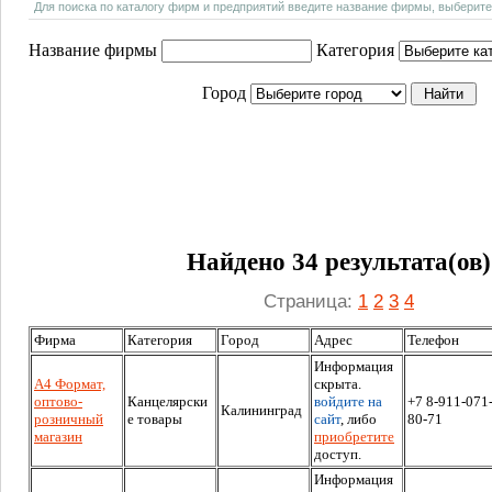
Для поиска по каталогу фирм и предприятий введите название фирмы, выберите
Название фирмы
Категория
Город
Найдено 34 результата(ов)
Страница:
1
2
3
4
Фирма
Категория
Город
Адрес
Телефон
Информация
А4 Формат,
скрыта.
оптово-
Канцелярски
войдите на
+7 8-911-071
Калининград
розничный
е товары
сайт
, либо
80-71
магазин
приобретите
доступ.
Информация