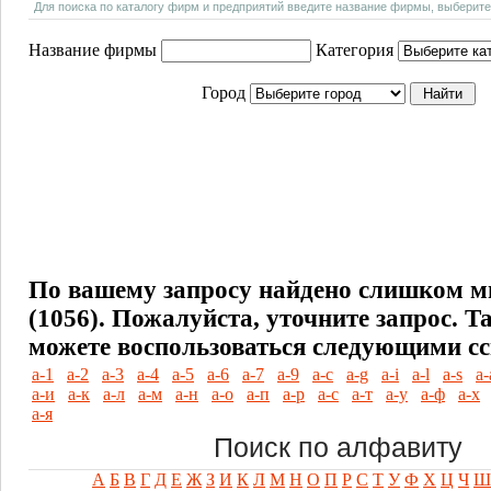
Для поиска по каталогу фирм и предприятий введите название фирмы, выберите
Название фирмы
Категория
Город
По вашему запросу найдено слишком м
(1056). Пожалуйста, уточните запрос.
Т
можете воспользоваться следующими с
а-1
а-2
а-3
а-4
а-5
а-6
а-7
а-9
а-c
а-g
а-i
а-l
а-s
а-
а-и
а-к
а-л
а-м
а-н
а-о
а-п
а-р
а-с
а-т
а-у
а-ф
а-х
а-я
Поиск по алфавиту
А
Б
В
Г
Д
Е
Ж
З
И
К
Л
М
Н
О
П
Р
С
Т
У
Ф
Х
Ц
Ч
Ш