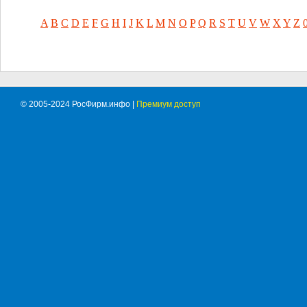
A
B
C
D
E
F
G
H
I
J
K
L
M
N
O
P
Q
R
S
T
U
V
W
X
Y
Z
© 2005-2024 РосФирм.инфо |
Премиум доступ