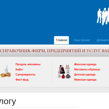
Главная
Наш проект
Добавит
Продов. магазины
Женская одежда
Кафе
Магазины обувные
Супермаркеты
Детская одежда
Фаст-фуд
Мужская одежда
логу