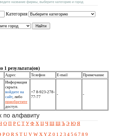
введите название фирмы, выберите категорию и город
Категория
о 1 результата(ов)
Адрес
Телефон
E-mail
Примечание
Информация
скрыта.
войдите на
+7 8-923-278-
-
-
сайт
, либо
77-77
приобретите
доступ.
к по алфавиту
Н
О
П
Р
С
Т
У
Ф
Х
Ц
Ч
Ш
Щ
Ъ
Э
Ю
Я
O
P
Q
R
S
T
U
V
W
X
Y
Z
0
1
2
3
4
5
6
7
8
9