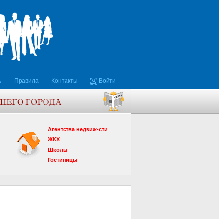
ь
Правила
Контакты
Войти
Агентства недвиж-сти
ЖКХ
Школы
Гостиницы