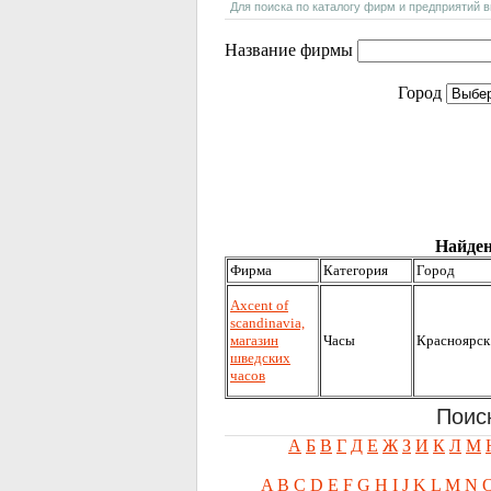
Для поиска по каталогу фирм и предприятий 
Название фирмы
Город
Найден
Фирма
Категория
Город
Аxcent of
scandinavia,
магазин
Часы
Красноярск
шведских
часов
Поис
А
Б
В
Г
Д
Е
Ж
З
И
К
Л
М
A
B
C
D
E
F
G
H
I
J
K
L
M
N