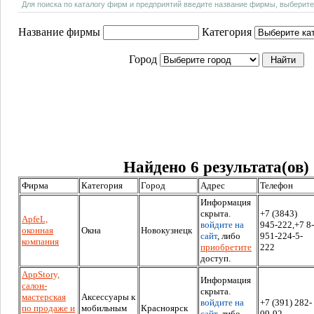
Для поиска по каталогу фирм и предприятий введите название фирмы, выберите
Название фирмы
Категория
Город
Найдено 6 результата(ов)
Фирма
Категория
Город
Адрес
Телефон
Информация
скрыта.
+7 (3843)
АpfeL,
войдите на
945-222,+7 8-
оконная
Окна
Новокузнецк
сайт
, либо
951-224-5-
компания
приобретите
222
доступ.
АppStory,
Информация
салон-
скрыта.
мастерская
Аксессуары к
войдите на
+7 (391) 282-
по продаже и
мобильным
Красноярск
сайт
, либо
09-92