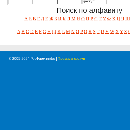
доступ.
Поиск по алфавиту
А
Б
В
Г
Д
Е
Ж
З
И
К
Л
М
Н
О
П
Р
С
Т
У
Ф
Х
Ц
Ч
Ш
A
B
C
D
E
F
G
H
I
J
K
L
M
N
O
P
Q
R
S
T
U
V
W
X
Y
Z
© 2005-2024 РосФирм.инфо |
Премиум доступ