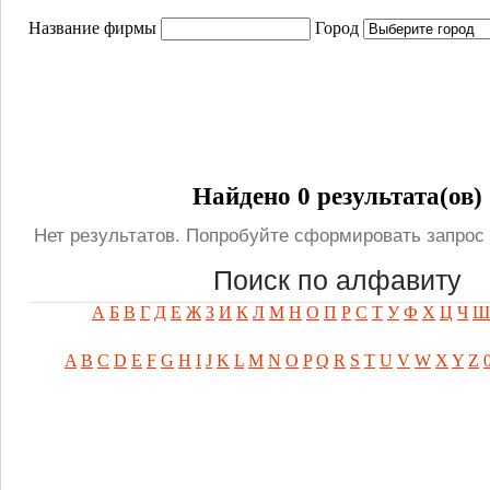
Название фирмы
Город
Найдено 0 результата(ов)
Нет результатов. Попробуйте сформировать запрос 
Поиск по алфавиту
А
Б
В
Г
Д
Е
Ж
З
И
К
Л
М
Н
О
П
Р
С
Т
У
Ф
Х
Ц
Ч
Ш
A
B
C
D
E
F
G
H
I
J
K
L
M
N
O
P
Q
R
S
T
U
V
W
X
Y
Z