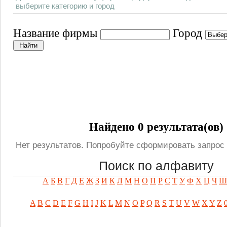
выберите категорию и город
Название фирмы
Город
Найдено 0 результата(ов)
Нет результатов. Попробуйте сформировать запрос 
Поиск по алфавиту
А
Б
В
Г
Д
Е
Ж
З
И
К
Л
М
Н
О
П
Р
С
Т
У
Ф
Х
Ц
Ч
Ш
A
B
C
D
E
F
G
H
I
J
K
L
M
N
O
P
Q
R
S
T
U
V
W
X
Y
Z