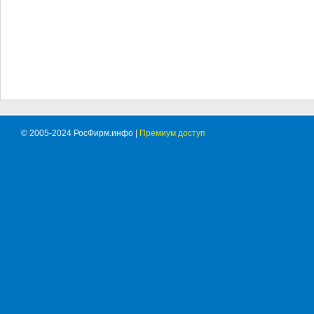
© 2005-2024 РосФирм.инфо |
Премиум доступ