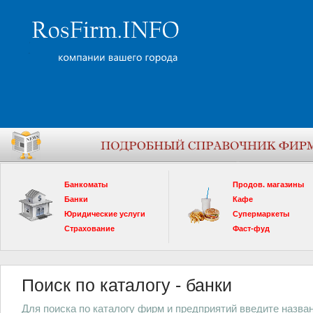
Банкоматы
Продов. магазины
Банки
Кафе
Юридические услуги
Супермаркеты
Страхование
Фаст-фуд
Поиск по каталогу - банки
Для поиска по каталогу фирм и предприятий введите назва