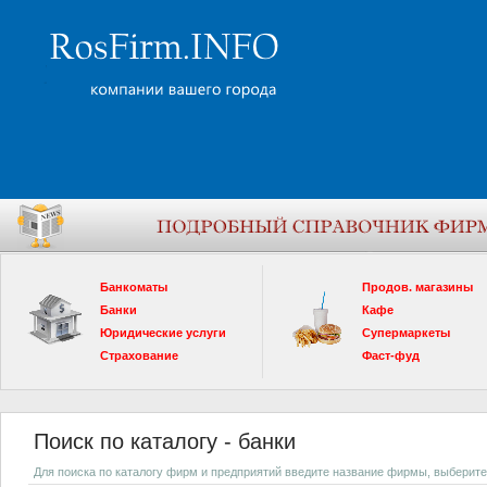
Банкоматы
Продов. магазины
Банки
Кафе
Юридические услуги
Супермаркеты
Страхование
Фаст-фуд
Поиск по каталогу - банки
Для поиска по каталогу фирм и предприятий введите название фирмы, выберите