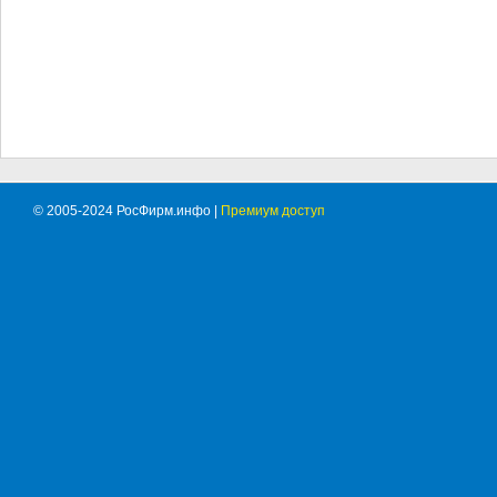
© 2005-2024 РосФирм.инфо |
Премиум доступ