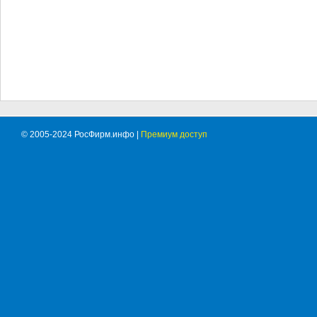
© 2005-2024 РосФирм.инфо |
Премиум доступ