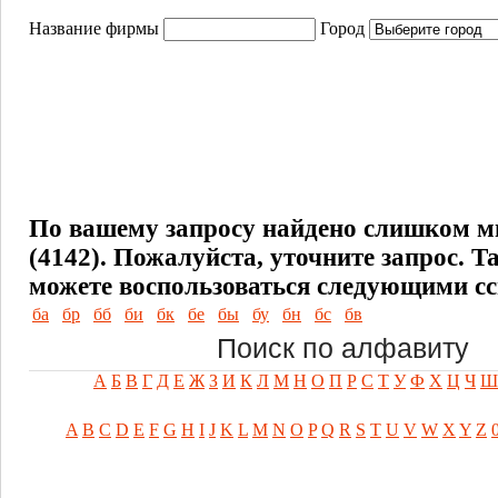
Название фирмы
Город
По вашему запросу найдено слишком м
(4142). Пожалуйста, уточните запрос.
Т
можете воспользоваться следующими с
ба
бр
бб
би
бк
бе
бы
бу
бн
бс
бв
Поиск по алфавиту
А
Б
В
Г
Д
Е
Ж
З
И
К
Л
М
Н
О
П
Р
С
Т
У
Ф
Х
Ц
Ч
Ш
A
B
C
D
E
F
G
H
I
J
K
L
M
N
O
P
Q
R
S
T
U
V
W
X
Y
Z