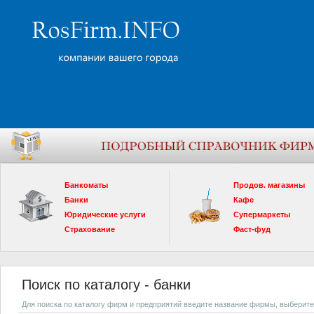
Банкоматы
Продов. магазины
Банки
Кафе
Юридические услуги
Супермаркеты
Страхование
Фаст-фуд
Поиск по каталогу - банки
Для поиска по каталогу фирм и предприятий введите название фирмы, выберите