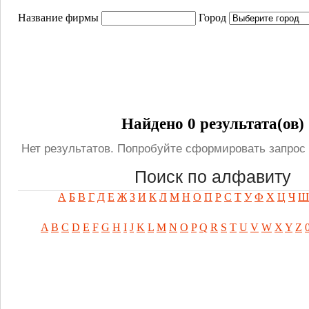
Название фирмы
Город
Найдено 0 результата(ов)
Нет результатов. Попробуйте сформировать запрос 
Поиск по алфавиту
А
Б
В
Г
Д
Е
Ж
З
И
К
Л
М
Н
О
П
Р
С
Т
У
Ф
Х
Ц
Ч
Ш
A
B
C
D
E
F
G
H
I
J
K
L
M
N
O
P
Q
R
S
T
U
V
W
X
Y
Z