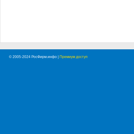
© 2005-2024 РосФирм.инфо |
Премиум доступ