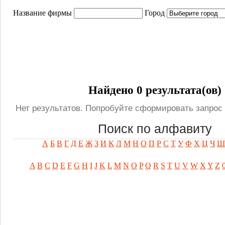
Название фирмы
Город
Найдено 0 результата(ов)
Нет результатов. Попробуйте сформировать запрос 
Поиск по алфавиту
А
Б
В
Г
Д
Е
Ж
З
И
К
Л
М
Н
О
П
Р
С
Т
У
Ф
Х
Ц
Ч
Ш
A
B
C
D
E
F
G
H
I
J
K
L
M
N
O
P
Q
R
S
T
U
V
W
X
Y
Z