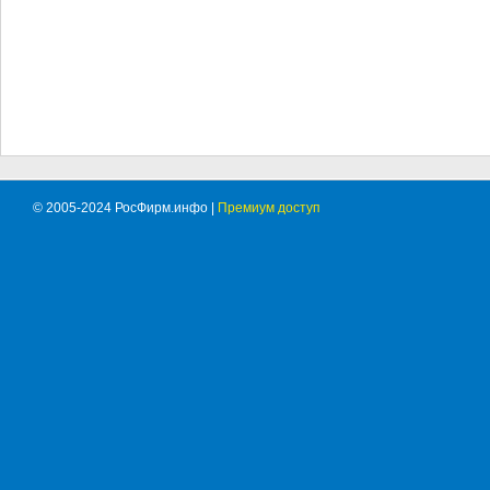
© 2005-2024 РосФирм.инфо |
Премиум доступ