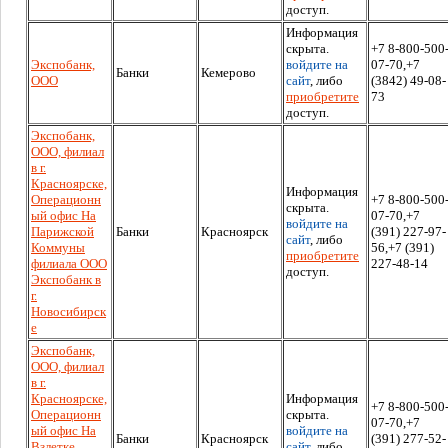
доступ.
Информация
скрыта.
+7 8-800-500
Экспобанк,
войдите на
07-70,+7
Банки
Кемерово
ООО
сайт
, либо
(3842) 49-08-
приобретите
73
доступ.
Экспобанк,
ООО, филиал
в г.
Красноярске,
Информация
Операционн
+7 8-800-500
скрыта.
ый офис На
07-70,+7
войдите на
Парижской
Банки
Красноярск
(391) 227-97-
сайт
, либо
Коммуны
56,+7 (391)
приобретите
филиала ООО
227-48-14
доступ.
Экспобанк в
г.
Новосибирск
е
Экспобанк,
ООО, филиал
в г.
Красноярске,
Информация
+7 8-800-500
Операционн
скрыта.
07-70,+7
ый офис На
войдите на
Банки
Красноярск
(391) 277-52-
Взлетке
сайт
, либо