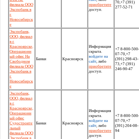
70,+7 (391)
филиала ООО
приобретите
277-52-71
Экспобанк в
доступ.
г.
Новосибирск
е
Экспобанк,
ООО, филиал
в г.
Красноярске,
Информация
+7 8-800-500
Операционн
скрыта.
07-70,+7
ый офис На
войдите на
Банки
Красноярск
(391) 298-43-
Свободном
сайт
, либо
73,+7 (391)
филиала ООО
приобретите
246-90-47
Экспобанк в
доступ.
г.
Новосибирск
е
Экспобанк,
ООО, филиал
в г.
Красноярске,
Информация
Операционн
скрыта.
+7 8-800-500
ый офис
войдите на
07-70,+7
Судостроите
Банки
Красноярск
сайт
, либо
(391) 204-08-
льный
приобретите
94
филиала ООО
доступ.
Экспобанк в