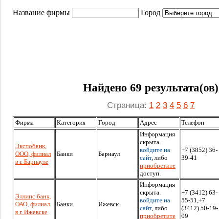
Название фирмы
Город
Найдено 69 результата(ов)
Страница:
1
2
3
4
5
6
7
Фирма
Категория
Город
Адрес
Телефон
Информация
скрыта.
Экспобанк,
войдите на
+7 (3852) 36-
ООО, филиал
Банки
Барнаул
сайт
, либо
39-41
в г. Барнауле
приобретите
доступ.
Информация
скрыта.
+7 (3412) 63-
Эллипс банк,
войдите на
55-51,+7
ОАО, филиал
Банки
Ижевск
сайт
, либо
(3412) 50-19-
в г. Ижевске
приобретите
09