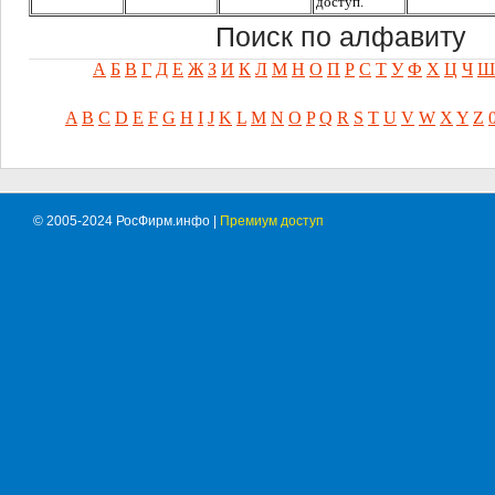
доступ.
Поиск по алфавиту
А
Б
В
Г
Д
Е
Ж
З
И
К
Л
М
Н
О
П
Р
С
Т
У
Ф
Х
Ц
Ч
Ш
A
B
C
D
E
F
G
H
I
J
K
L
M
N
O
P
Q
R
S
T
U
V
W
X
Y
Z
© 2005-2024 РосФирм.инфо |
Премиум доступ