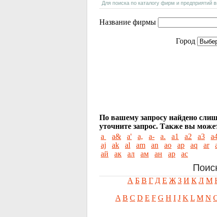
Для поиска по каталогу фирм и предприятий 
Название фирмы
Город
По вашему запросу найдено слиш
уточните запрос.
Также вы может
a
a&
a'
a,
a-
a.
a1
a2
a3
a
aj
ak
al
am
an
ao
ap
aq
ar
aй
aк
aл
aм
aн
aр
aс
Поис
А
Б
В
Г
Д
Е
Ж
З
И
К
Л
М
A
B
C
D
E
F
G
H
I
J
K
L
M
N