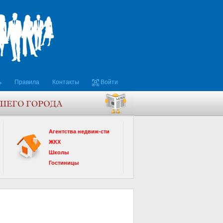
ь
Правила
Контакты
Войти
Агентства недвиж-сти
ЖКХ
Школы
Гостиницы