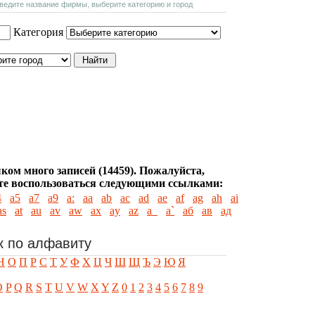
введите название фирмы, выберите категорию и город
Категория
ком много записей (14459). Пожалуйста,
е воспользоваться следующими ссылками:
4
a5
a7
a9
a:
aa
ab
ac
ad
ae
af
ag
ah
ai
as
at
au
av
aw
ax
ay
az
a_
a`
aб
aв
aд
к по алфавиту
Н
О
П
Р
С
Т
У
Ф
Х
Ц
Ч
Ш
Щ
Ъ
Э
Ю
Я
O
P
Q
R
S
T
U
V
W
X
Y
Z
0
1
2
3
4
5
6
7
8
9