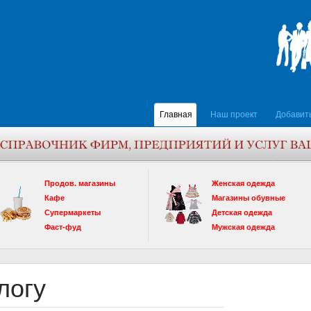
Главная
Наш проект
Добавит
Продов. магазины
Женская одежда
Кафе
Магазины обувные
Супермаркеты
Детская одежда
Фаст-фуд
Мужская одежда
логу