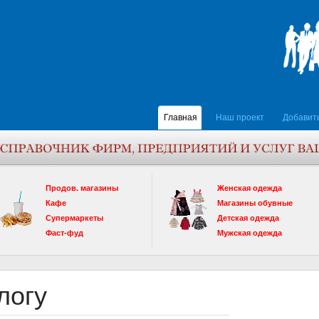
Главная
Наш проект
Добавит
Продов. магазины
Женская одежда
Кафе
Магазины обувные
Супермаркеты
Детская одежда
Фаст-фуд
Мужская одежда
логу