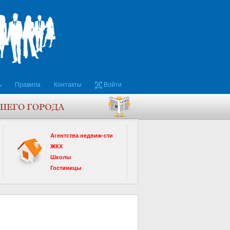
ь
Правила
Контакты
Войти
Агентства недвиж-сти
ЖКХ
Школы
Гостиницы