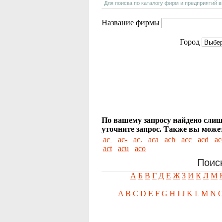
Для поиска по каталогу фирм и предприятий 
Название фирмы
Город
По вашему запросу найдено слиш
уточните запрос.
Также вы может
ac
ac-
ac.
aca
acb
acc
acd
ac
act
acu
acо
Поис
А
Б
В
Г
Д
Е
Ж
З
И
К
Л
М
A
B
C
D
E
F
G
H
I
J
K
L
M
N