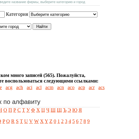
введите название фирмы, выберите категорию и город
Категория
ком много записей (565). Пожалуйста,
е воспользоваться следующими ссылками:
e
acg
ach
aci
acl
acm
acn
aco
acp
acr
acs
к по алфавиту
Н
О
П
Р
С
Т
У
Ф
Х
Ц
Ч
Ш
Щ
Ъ
Э
Ю
Я
O
P
Q
R
S
T
U
V
W
X
Y
Z
0
1
2
3
4
5
6
7
8
9