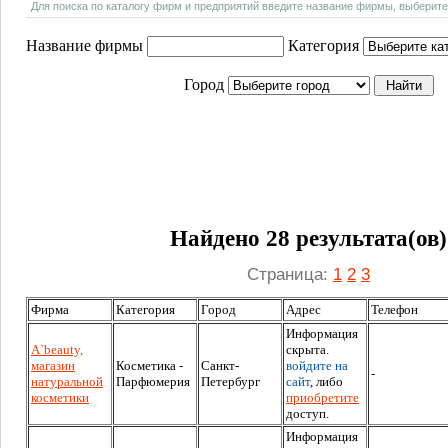
Для поиска по каталогу фирм и предприятий введите название фирмы, выберите
Название фирмы
Категория
Город
Найдено 28 результата(ов)
Страница:
1
2
3
Фирма
Категория
Город
Адрес
Телефон
Информация
A`beauty,
скрыта.
магазин
Косметика -
Санкт-
войдите на
-
натуральной
Парфюмерия
Петербург
сайт
, либо
косметики
приобретите
доступ.
Информация