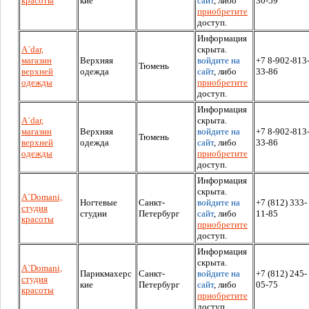
красоты
кие
сайт
, либо
30-59
приобретите
доступ.
Информация
A`dar,
скрыта.
магазин
Верхняя
войдите на
+7 8-902-813
Тюмень
верхней
одежда
сайт
, либо
33-86
одежды
приобретите
доступ.
Информация
A`dar,
скрыта.
магазин
Верхняя
войдите на
+7 8-902-813
Тюмень
верхней
одежда
сайт
, либо
33-86
одежды
приобретите
доступ.
Информация
скрыта.
A`Domani,
Ногтевые
Санкт-
войдите на
+7 (812) 333-
студия
студии
Петербург
сайт
, либо
11-85
красоты
приобретите
доступ.
Информация
скрыта.
A`Domani,
Парикмахерс
Санкт-
войдите на
+7 (812) 245-
студия
кие
Петербург
сайт
, либо
05-75
красоты
приобретите
доступ.