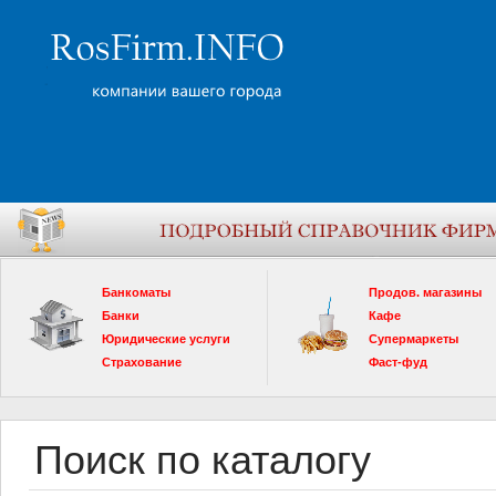
Банкоматы
Продов. магазины
Банки
Кафе
Юридические услуги
Супермаркеты
Страхование
Фаст-фуд
Поиск по каталогу