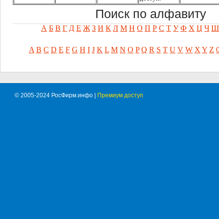
Поиск по алфавиту
А
Б
В
Г
Д
Е
Ж
З
И
К
Л
М
Н
О
П
Р
С
Т
У
Ф
Х
Ц
Ч
Ш
A
B
C
D
E
F
G
H
I
J
K
L
M
N
O
P
Q
R
S
T
U
V
W
X
Y
Z
© 2005-2024 РосФирм.инфо |
Премиум доступ