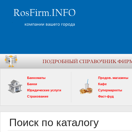
Банкоматы
Продов. магазины
Банки
Кафе
Юридические услуги
Супермаркеты
Страхование
Фаст-фуд
Поиск по каталогу