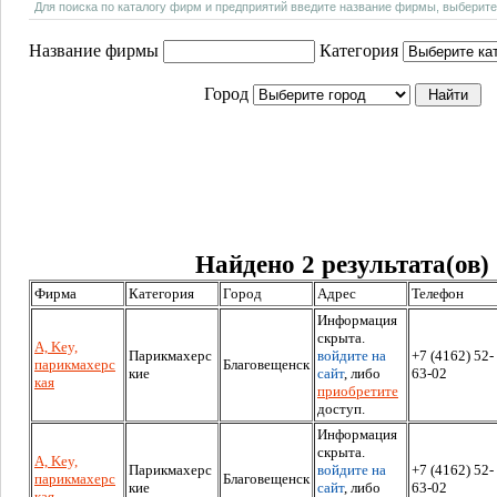
Для поиска по каталогу фирм и предприятий введите название фирмы, выберите
Название фирмы
Категория
Город
Найдено 2 результата(ов)
Фирма
Категория
Город
Адрес
Телефон
Информация
скрыта.
A, Key,
Парикмахерс
войдите на
+7 (4162) 52-
парикмахерс
Благовещенск
кие
сайт
, либо
63-02
кая
приобретите
доступ.
Информация
скрыта.
A, Key,
Парикмахерс
войдите на
+7 (4162) 52-
парикмахерс
Благовещенск
кие
сайт
, либо
63-02
кая