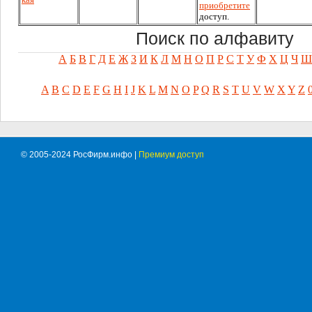
приобретите
доступ.
Поиск по алфавиту
А
Б
В
Г
Д
Е
Ж
З
И
К
Л
М
Н
О
П
Р
С
Т
У
Ф
Х
Ц
Ч
Ш
A
B
C
D
E
F
G
H
I
J
K
L
M
N
O
P
Q
R
S
T
U
V
W
X
Y
Z
© 2005-2024 РосФирм.инфо |
Премиум доступ