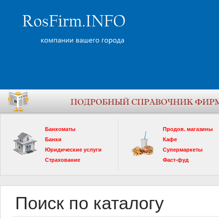
Банкоматы
Продов. магазины
Банки
Кафе
Юридические услуги
Супермаркеты
Страхование
Фаст-фуд
Поиск по каталогу