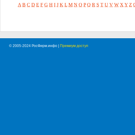
A
B
C
D
E
F
G
H
I
J
K
L
M
N
O
P
Q
R
S
T
U
V
W
X
Y
Z
© 2005-2024 РосФирм.инфо |
Премиум доступ