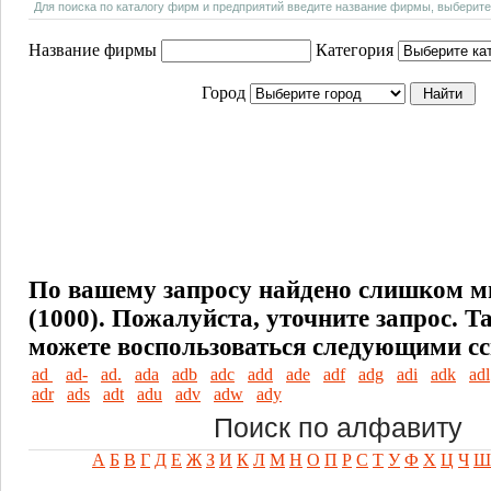
Для поиска по каталогу фирм и предприятий введите название фирмы, выберите
Название фирмы
Категория
Город
По вашему запросу найдено слишком м
(1000). Пожалуйста, уточните запрос.
Т
можете воспользоваться следующими с
ad
ad-
ad.
ada
adb
adc
add
ade
adf
adg
adi
adk
adl
adr
ads
adt
adu
adv
adw
ady
Поиск по алфавиту
А
Б
В
Г
Д
Е
Ж
З
И
К
Л
М
Н
О
П
Р
С
Т
У
Ф
Х
Ц
Ч
Ш