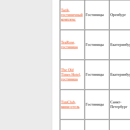
Tarik,
гостиничный
Гостиницы
Оренбург
комплекс
TeaRose,
Гостиницы
Екатеринбу
гостиница
The Old
Times Hotel,
Гостиницы
Екатеринбу
гостиница
TimClub,
Санкт-
Гостиницы
мини-отель
Петербург