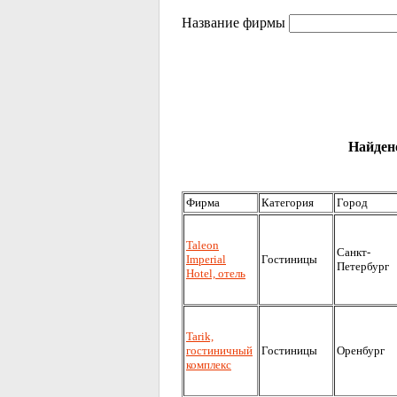
Название фирмы
Найдено
Фирма
Категория
Город
Taleon
Санкт-
Imperial
Гостиницы
Петербург
Hotel, отель
Tarik,
гостиничный
Гостиницы
Оренбург
комплекс