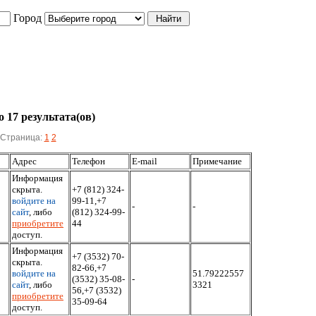
Город
 17 результата(ов)
Страница:
1
2
Адрес
Телефон
E-mail
Примечание
Информация
скрыта.
+7 (812) 324-
войдите на
99-11,+7
-
-
сайт
, либо
(812) 324-99-
приобретите
44
доступ.
Информация
+7 (3532) 70-
скрыта.
82-66,+7
войдите на
51.79222557
(3532) 35-08-
-
сайт
, либо
3321
56,+7 (3532)
приобретите
35-09-64
доступ.