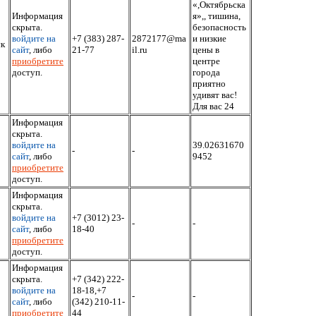
«,Октябрьска
Информация
я»,, тишина,
скрыта.
безопасность
войдите на
+7 (383) 287-
2872177@ma
и низкие
ск
сайт
, либо
21-77
il.ru
цены в
приобретите
центре
доступ.
города
приятно
удивят вас!
Для вас 24
Информация
скрыта.
войдите на
39.02631670
-
-
сайт
, либо
9452
приобретите
доступ.
Информация
скрыта.
войдите на
+7 (3012) 23-
-
-
сайт
, либо
18-40
приобретите
доступ.
Информация
скрыта.
+7 (342) 222-
войдите на
18-18,+7
-
-
сайт
, либо
(342) 210-11-
приобретите
44