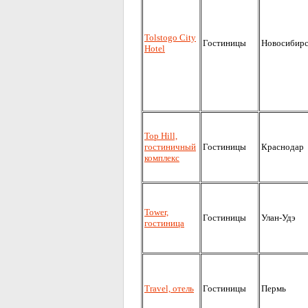
Tolstogo City
Гостиницы
Новосибир
Hotel
Top Hill,
гостиничный
Гостиницы
Краснодар
комплекс
Tower,
Гостиницы
Улан-Удэ
гостиница
Travel, отель
Гостиницы
Пермь