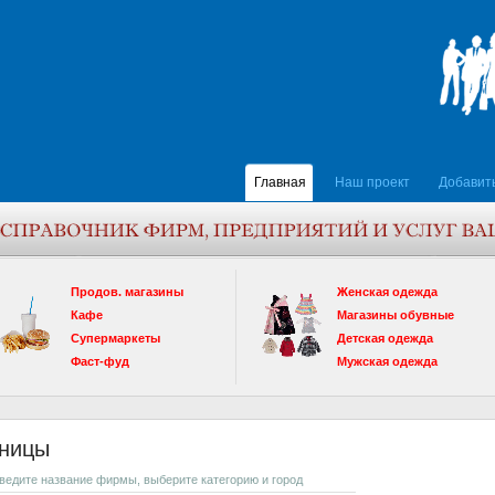
Главная
Наш проект
Добавит
Продов. магазины
Женская одежда
Кафе
Магазины обувные
Супермаркеты
Детская одежда
Фаст-фуд
Мужская одежда
иницы
введите название фирмы, выберите категорию и город