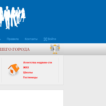
ь
Правила
Контакты
Войти
Агентства недвиж-сти
ЖКХ
Школы
Гостиницы