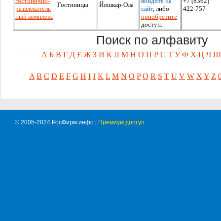
гостинично-
войдите на
+7 (8362)
Гостиницы
Йошкар-Ола
развлекатель
сайт
, либо
422-757
ный комплекс
приобретите
доступ.
Поиск по алфавиту
А
Б
В
Г
Д
Е
Ж
З
И
К
Л
М
Н
О
П
Р
С
Т
У
Ф
Х
Ц
Ч
Ш
A
B
C
D
E
F
G
H
I
J
K
L
M
N
O
P
Q
R
S
T
U
V
W
X
Y
Z
© 2005-2024 РосФирм.инфо |
Премиум доступ