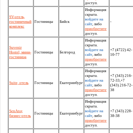
доступ.
Информация
скрыта.
SV-отель,
войдите на
гостиничный
Гостиницы
Бийск
-
сайт
, либо
комплекс
приобретите
доступ.
Информация
скрыта.
Suvenir
войдите на
+7 (4722) 42-
Hostel, мини-
Гостиницы
Белгород
сайт
, либо
10-77
гостиница
приобретите
доступ.
Информация
скрыта.
+7 (343) 216-
войдите на
72-33,+7
Suite, отель
Гостиницы
Екатеринбург
сайт
, либо
(343) 216-72-
приобретите
38
доступ.
Информация
скрыта.
SenAtor,
войдите на
+7 (343) 228-
Гостиницы
Екатеринбург
бизнес-отель
сайт
, либо
38-38
приобретите
доступ.