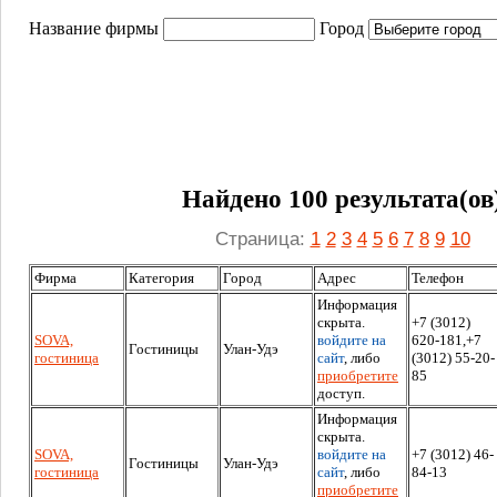
Название фирмы
Город
Найдено 100 результата(ов
Страница:
1
2
3
4
5
6
7
8
9
10
Фирма
Категория
Город
Адрес
Телефон
Информация
скрыта.
+7 (3012)
SOVA,
войдите на
620-181,+7
Гостиницы
Улан-Удэ
гостиница
сайт
, либо
(3012) 55-20-
приобретите
85
доступ.
Информация
скрыта.
SOVA,
войдите на
+7 (3012) 46-
Гостиницы
Улан-Удэ
гостиница
сайт
, либо
84-13
приобретите