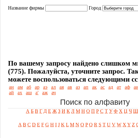
Название фирмы
Город
По вашему запросу найдено слишком м
(775). Пожалуйста, уточните запрос.
Та
можете воспользоваться следующими с
ан
ам
аб
ар
аэ
ал
ая
ав
аз
ап
ак
ас
ад
ат
аф
а
ай
ах
аш
а'
аж
ач
Поиск по алфавиту
А
Б
В
Г
Д
Е
Ж
З
И
К
Л
М
Н
О
П
Р
С
Т
У
Ф
Х
Ц
Ч
Ш
A
B
C
D
E
F
G
H
I
J
K
L
M
N
O
P
Q
R
S
T
U
V
W
X
Y
Z