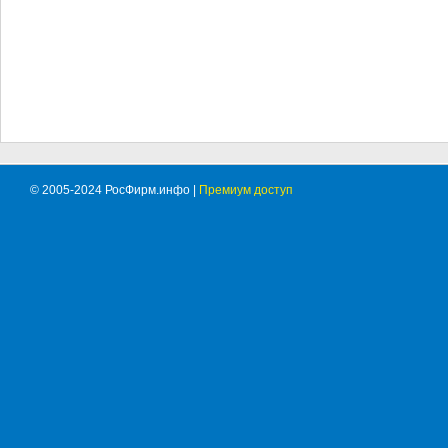
© 2005-2024 РосФирм.инфо |
Премиум доступ