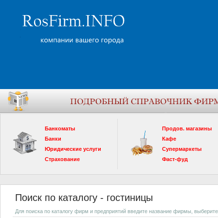
Банкоматы
Продов. магазины
Банки
Кафе
Юридические услуги
Супермаркеты
Страхование
Фаст-фуд
Поиск по каталогу - гостиницы
Для поиска по каталогу фирм и предприятий введите название фирмы, выберите