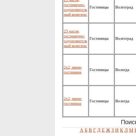
гостинично-
Гостиницы
Волгоград
оздоровитель
ный комплекс
25 часов,
гостинично-
Гостиницы
Волгоград
оздоровитель
ный комплекс
2х2, мини-
Гостиницы
Вологда
гостиница
2х2, мини-
Гостиницы
Вологда
гостиница
Поис
А
Б
В
Г
Д
Е
Ж
З
И
К
Л
М