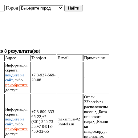
Город
о 8 результата(ов)
Адрес
Телефон
E-mail
Примечание
Информация
скрыта.
войдите на
+7 8-927-569-
-
-
сайт
, либо
20-08
приобретите
доступ.
Отели
23hotels.ru
расположены
Информация
+7 8-800-333-
возле:•, ,Бота
скрыта.
65-22,+7
нического
войдите на
maksimus@2
(861) 245-73-
сада,•, ,Клини
сайт
, либо
3hotels.ru
55,+7 8-918-
ки
приобретите
450-32-55
микрохирург
доступ.
ии глаза им.