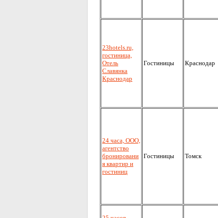
23hotels.ru,
гостиница,
Отель
Гостиницы
Краснодар
Славянка
Краснодар
24 часа, ООО,
агентство
бронировани
Гостиницы
Томск
я квартир и
гостиниц
25 часов,