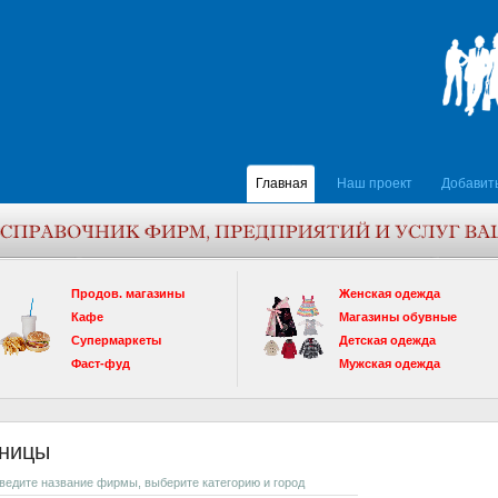
Главная
Наш проект
Добавит
Продов. магазины
Женская одежда
Кафе
Магазины обувные
Супермаркеты
Детская одежда
Фаст-фуд
Мужская одежда
иницы
введите название фирмы, выберите категорию и город