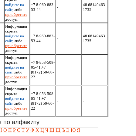
войдите на
+7 8-960-883-
48.68149463
-
сайт
, либо
53-44
1735
приобретите
доступ.
Информация
скрыта.
войдите на
+7 8-960-883-
48.68149463
-
сайт
, либо
53-44
1735
приобретите
доступ.
Информация
скрыта.
+7 8-953-508-
войдите на
05-41,+7
-
-
сайт
, либо
(8172) 50-60-
приобретите
22
доступ.
Информация
скрыта.
+7 8-953-508-
войдите на
05-41,+7
-
-
сайт
, либо
(8172) 50-60-
приобретите
22
доступ.
к по алфавиту
Н
О
П
Р
С
Т
У
Ф
Х
Ц
Ч
Ш
Щ
Ъ
Э
Ю
Я