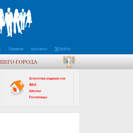
ь
Правила
Контакты
Войти
Агентства недвиж-сти
ЖКХ
Школы
Гостиницы