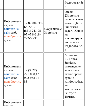
Федорова,•,&
n
Отели
23hotels.ru
расположены
Информация
+7 8-800-333-
возле:•, ,Бота
скрыта.
65-22,+7
нического
войдите на
slavyanka@2
(861) 241-08-
сада,•, ,Клини
сайт
, либо
3hotels.ru
07,+7 8-918-
ки
приобретите
272-56-33
микрохирург
доступ.
ии глаза им.
Федорова,•,&
n
Агентство
«,24 часа»,
&mdash,
Информация
размещение
скрыта.
+7 (3822)
клиентов в
войдите на
221-888,+7 8-
любое время
-
сайт
, либо
903-955-18-
суток в
приобретите
88
комфортабель
доступ.
ных
квартирах в
центре г.
Томска.
Информация
скрыта.