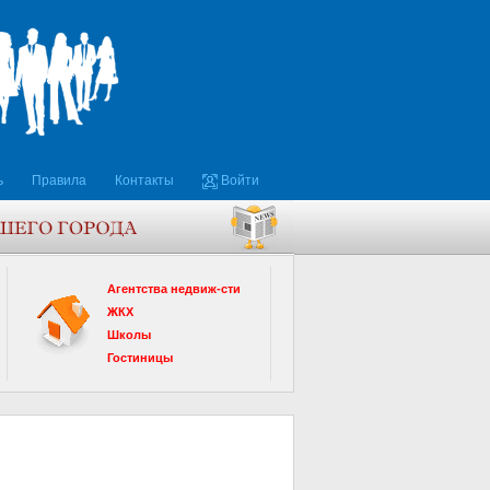
ь
Правила
Контакты
Войти
Агентства недвиж-сти
ЖКХ
Школы
Гостиницы