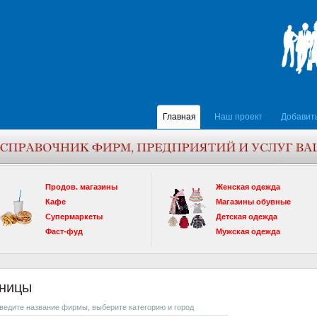
Главная
Наш проект
Добавит
Продов. магазины
Женская одежда
Кафе
Магазины обувные
Супермаркеты
Детская одежда
Фаст-фуд
Мужская одежда
иницы
введите название фирмы, выберите категорию и город