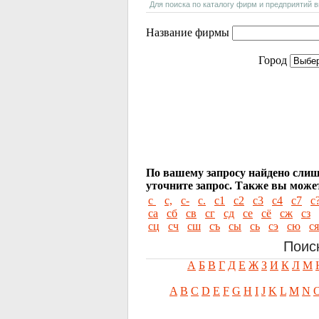
Для поиска по каталогу фирм и предприятий 
Название фирмы
Город
По вашему запросу найдено слиш
уточните запрос.
Также вы может
с
с,
с-
с.
с1
с2
с3
с4
с7
с
са
сб
св
сг
сд
се
сё
сж
сз
сц
сч
сш
съ
сы
сь
сэ
сю
ся
Поис
А
Б
В
Г
Д
Е
Ж
З
И
К
Л
М
A
B
C
D
E
F
G
H
I
J
K
L
M
N