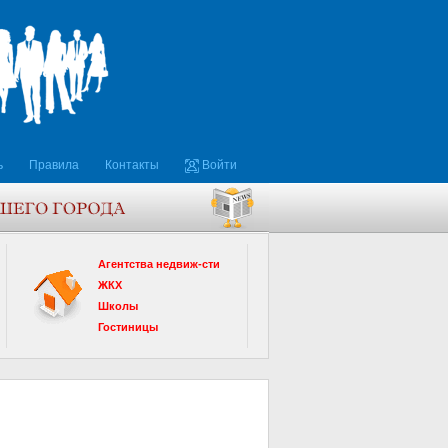
ь
Правила
Контакты
Войти
Агентства недвиж-сти
ЖКХ
Школы
Гостиницы