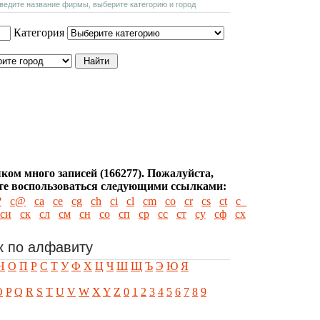
введите название фирмы, выберите категорию и город
Категория
ком много записей (166277). Пожалуйста,
е воспользоваться следующими ссылками:
?
с@
сa
сe
сg
сh
сi
сl
сm
сo
сr
сs
сt
с_
си
ск
сл
см
сн
со
сп
ср
сс
ст
су
сф
сх
к по алфавиту
Н
О
П
Р
С
Т
У
Ф
Х
Ц
Ч
Ш
Щ
Ъ
Э
Ю
Я
O
P
Q
R
S
T
U
V
W
X
Y
Z
0
1
2
3
4
5
6
7
8
9