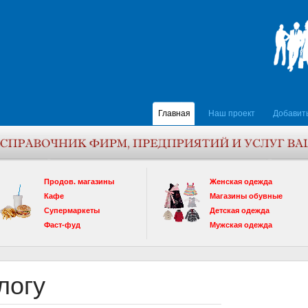
Главная
Наш проект
Добавит
Продов. магазины
Женская одежда
Кафе
Магазины обувные
Супермаркеты
Детская одежда
Фаст-фуд
Мужская одежда
логу