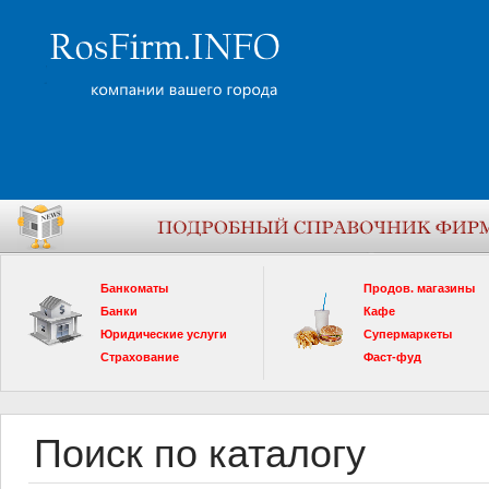
Банкоматы
Продов. магазины
Банки
Кафе
Юридические услуги
Супермаркеты
Страхование
Фаст-фуд
Поиск по каталогу