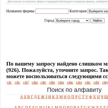
Для поиска по каталогу фирм и предприятий введите название фирмы, выберите
Название фирмы
Категория
Город
По вашему запросу найдено слишком м
(926). Пожалуйста, уточните запрос.
Та
можете воспользоваться следующими с
сф
сф-
сф?
сфа
сфг
сфе
сфи
сфк
сфо
сфс
сфт
сф
Поиск по алфавиту
А
Б
В
Г
Д
Е
Ж
З
И
К
Л
М
Н
О
П
Р
С
Т
У
Ф
Х
Ц
Ч
Ш
A
B
C
D
E
F
G
H
I
J
K
L
M
N
O
P
Q
R
S
T
U
V
W
X
Y
Z