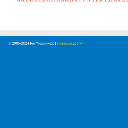
© 2005-2024 РосФирм.инфо |
Премиум доступ