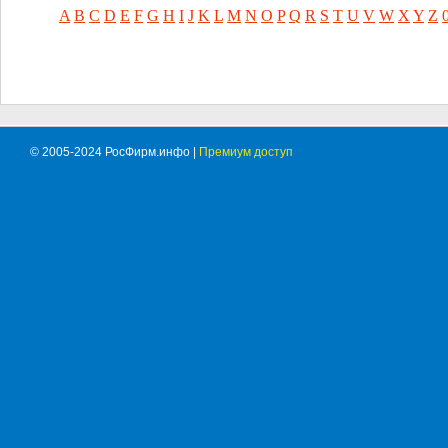
A
B
C
D
E
F
G
H
I
J
K
L
M
N
O
P
Q
R
S
T
U
V
W
X
Y
Z
© 2005-2024 РосФирм.инфо |
Премиум доступ