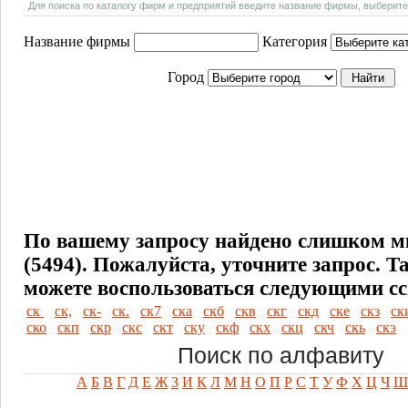
Для поиска по каталогу фирм и предприятий введите название фирмы, выберите
Название фирмы
Категория
Город
По вашему запросу найдено слишком м
(5494). Пожалуйста, уточните запрос.
Т
можете воспользоваться следующими с
ск
ск,
ск-
ск.
ск7
ска
скб
скв
скг
скд
ске
скз
ск
ско
скп
скр
скс
скт
ску
скф
скх
скц
скч
скь
скэ
Поиск по алфавиту
А
Б
В
Г
Д
Е
Ж
З
И
К
Л
М
Н
О
П
Р
С
Т
У
Ф
Х
Ц
Ч
Ш