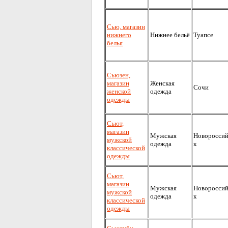
Сью, магазин
нижнего
Нижнее бельё
Туапсе
белья
Сьюзен,
магазин
Женская
Сочи
женской
одежда
одежды
Сьют,
магазин
Мужская
Новоросси
мужской
одежда
к
классической
одежды
Сьют,
магазин
Мужская
Новоросси
мужской
одежда
к
классической
одежды