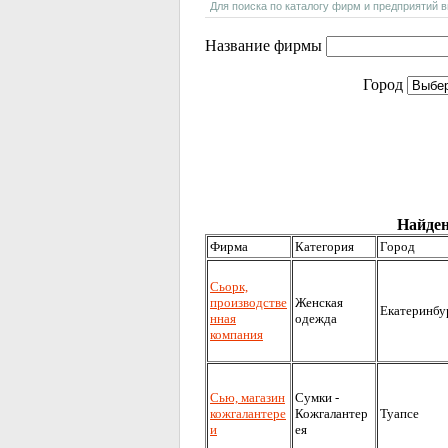
Для поиска по каталогу фирм и предприятий 
Название фирмы
Город
Найден
Фирма
Категория
Город
Сьорк,
производстве
Женская
Екатеринбу
нная
одежда
компания
Сью, магазин
Сумки -
кожгалантере
Кожгалантер
Туапсе
и
ея