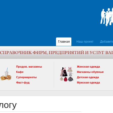
Главная
Наш проект
Добавит
Продов. магазины
Женская одежда
Кафе
Магазины обувные
Супермаркеты
Детская одежда
Фаст-фуд
Мужская одежда
логу