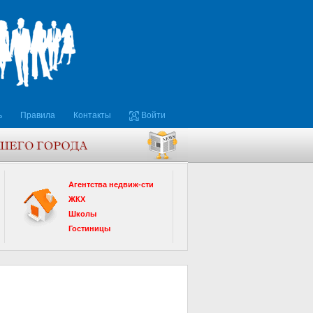
ь
Правила
Контакты
Войти
Агентства недвиж-сти
ЖКХ
Школы
Гостиницы