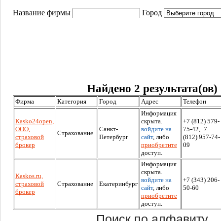
Название фирмы
Город
Найдено 2 результата(ов)
Фирма
Категория
Город
Адрес
Телефон
Информация
Kasko24open,
скрыта.
+7 (812) 579-
ООО,
Санкт-
войдите на
75-42,+7
Страхование
страховой
Петербург
сайт
, либо
(812) 957-74-
брокер
приобретите
09
доступ.
Информация
скрыта.
Kaskos.ru,
войдите на
+7 (343) 206-
страховой
Страхование
Екатеринбург
сайт
, либо
50-60
брокер
приобретите
доступ.
Поиск по алфавиту