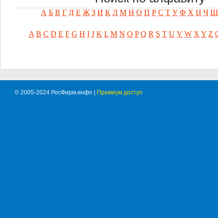
А
Б
В
Г
Д
Е
Ж
З
И
К
Л
М
Н
О
П
Р
С
Т
У
Ф
Х
Ц
Ч
Ш
A
B
C
D
E
F
G
H
I
J
K
L
M
N
O
P
Q
R
S
T
U
V
W
X
Y
Z
© 2005-2024 РосФирм.инфо |
Премиум доступ