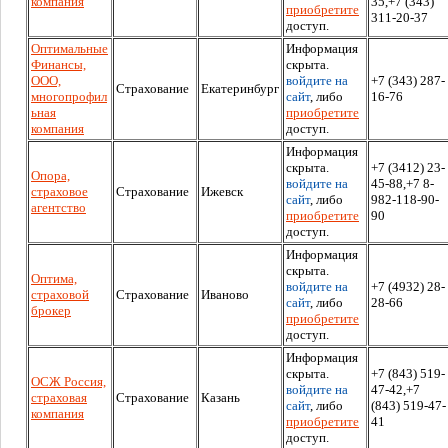
компания
35,+7 (343)
приобретите
311-20-37
доступ.
Оптимальные
Информация
Финансы,
скрыта.
ООО,
войдите на
+7 (343) 287-
Страхование
Екатеринбург
многопрофил
сайт
, либо
16-76
ьная
приобретите
компания
доступ.
Информация
скрыта.
+7 (3412) 23-
Опора,
войдите на
45-88,+7 8-
страховое
Страхование
Ижевск
сайт
, либо
982-118-90-
агентство
приобретите
90
доступ.
Информация
скрыта.
Оптима,
войдите на
+7 (4932) 28-
страховой
Страхование
Иваново
сайт
, либо
28-66
брокер
приобретите
доступ.
Информация
скрыта.
+7 (843) 519-
ОСЖ Россия,
войдите на
47-42,+7
страховая
Страхование
Казань
сайт
, либо
(843) 519-47-
компания
приобретите
41
доступ.