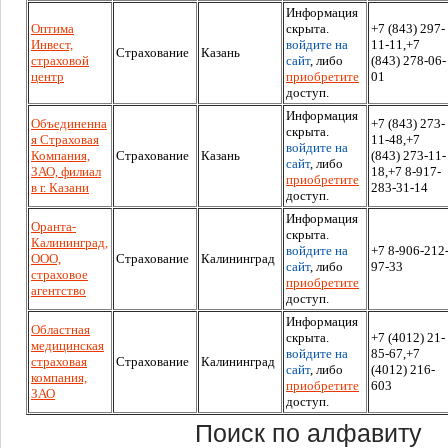
Информация
Оптима
скрыта.
+7 (843) 297-
Инвест,
войдите на
11-11,+7
Страхование
Казань
страховой
сайт
, либо
(843) 278-06-
центр
приобретите
01
доступ.
Информация
Объединенна
+7 (843) 273-
скрыта.
я Страховая
11-48,+7
войдите на
Компания,
Страхование
Казань
(843) 273-11-
сайт
, либо
ЗАО, филиал
18,+7 8-917-
приобретите
в г. Казани
283-31-14
доступ.
Информация
Оранта-
скрыта.
Калининград,
войдите на
+7 8-906-212
ООО,
Страхование
Калининград
сайт
, либо
97-33
страховое
приобретите
агентство
доступ.
Информация
Областная
скрыта.
+7 (4012) 21-
медицинская
войдите на
85-67,+7
страховая
Страхование
Калининград
сайт
, либо
(4012) 216-
компания,
приобретите
603
ЗАО
доступ.
Поиск по алфавиту