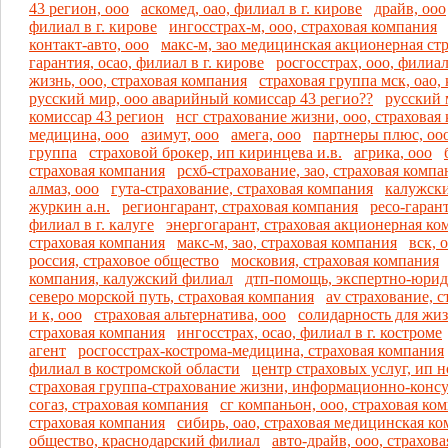
43 регион, ооо
аскомед, оао, филиал в г. кирове
драйв, ооо
филиал в г. кирове
ингосстрах-м, ооо, страховая компания
контакт-авто, ооо
макс-м, зао медицинская акционерная ст
гарантия, осао, филиал в г. кирове
росгосстрах, ооо, филиал
жизнь, ооо, страховая компания
страховая группа мск, оао
русский мир, ооо аварийный комиссар 43 регио??
русский 
комиссар 43 регион
нсг страхование жизни, ооо, страховая
медицина, ооо
азимут, ооо
амега, ооо
партнеры плюс, оо
группа
страховой брокер, ип киринцева и.в.
агрика, ооо
страховая компания
рсхб-страхование, зао, страховая компа
алмаз, ооо
гута-страхование, страховая компания
калужски
журкин а.н.
регионгарант, страховая компания
ресо-гаран
филиал в г. калуге
энергогарант, страховая акционерная ко
страховая компания
макс-м, зао, страховая компания
вск, 
россия, страховое общество
московия, страховая компания
компания, калужский филиал
дтп-помощь, экспертно-юрид
северо морской путь, страховая компания
av страхование, 
и к, ооо
страховая альтернатива, ооо
солидарность для жи
страховая компания
ингосстрах, осао, филиал в г. костроме
агент
росгосстрах-кострома-медицина, страховая компания
филиал в костромской области
центр страховых услуг, ип но
страховая группа-страхование жизни, информационно-конс
согаз, страховая компания
сг компаньон, ооо, страховая ко
страховая компания
сибирь, оао, страховая медицинская к
общество, краснодарский филиал
авто-драйв, ооо, страхов