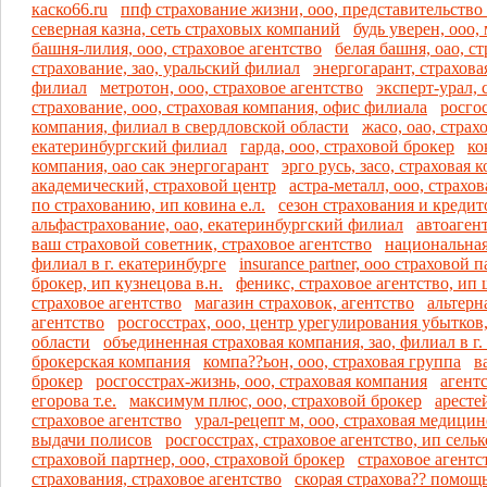
каско66.ru
ппф страхование жизни, ооо, представительство 
северная казна, сеть страховых компаний
будь уверен, ооо,
башня-лилия, ооо, страховое агентство
белая башня, оао, с
страхование, зао, уральский филиал
энергогарант, страхов
филиал
метротон, ооо, страховое агентство
эксперт-урал, 
страхование, ооо, страховая компания, офис филиала
росгос
компания, филиал в свердловской области
жасо, оао, страх
екатеринбургский филиал
гарда, ооо, страховой брокер
ко
компания, оао сак энергогарант
эрго русь, засо, страховая 
академический, страховой центр
астра-металл, ооо, страхо
по страхованию, ип ковина е.л.
сезон страхования и кредито
альфастрахование, оао, екатеринбургский филиал
автоагент
ваш страховой советник, страховое агентство
национальная
филиал в г. екатеринбурге
insurance partner, ооо страховой 
брокер, ип кузнецова в.н.
феникс, страховое агентство, ип 
страховое агентство
магазин страховок, агентство
альтерн
агентство
росгосстрах, ооо, центр урегулирования убытков
области
объединенная страховая компания, зао, филиал в г.
брокерская компания
компа??ьон, ооо, страховая группа
в
брокер
росгосстрах-жизнь, ооо, страховая компания
агент
егорова т.е.
максимум плюс, ооо, страховой брокер
аресте
страховое агентство
урал-рецепт м, ооо, страховая медици
выдачи полисов
росгосстрах, страховое агентство, ип селько
страховой партнер, ооо, страховой брокер
страховое агентс
страхования, страховое агентство
скорая страхова?? помощь