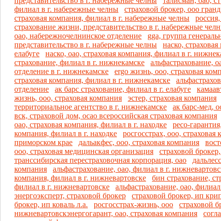
представительство в г. набережные челны
талисман, оао, с
филиал в г. набережные челны
страховой брокер, ооо гранд
страховая компания, филиал в г. набережные челны
россия,
страхование жизни, представительство в г. набережные чел
оао, набережночелнинское отделение
gga, группа генераль
представительство в г. набережные челны
наско, страховая
елабуге
наско, оао, страховая компания, филиал в г. нижне
страхование, филиал в г. нижнекамске
альфастрахование, о
отделение в г. нижнекамске
ergo жизнь, ооо, страховая ком
страховая компания, филиал в г. нижнекамске
альфастрахов
отделение
ак барс страхование, филиал в г. елабуге
камаав
жизнь, ооо, страховая компания
эстер, страховая компания
территориальное агентство в г. нижнекамске
ак барс-мед, о
вск, страховой дом, осао всероссийская страховая компания
оао, страховая компания, филиал в г. находке
ресо-гарантия,
компания, филиал в г. находке
росгосстрах, ооо, страховая
приморском крае
дальакфес, ооо, страховая компания
вост
ооо, страховая медицинская организация
страховой брокер,
транссибирская перестраховочная корпорация, оао
дальлесс
компания
альфастрахование, оао, филиал в г. нижневартовс
компания, филиал в г. нижневартовске
бин страхование, ст
филиал в г. нижневартовске
альфастрахование, оао, филиал 
энергоэксперт, страховой брокер
страховой брокер, ип крип
брокер, ип коваль л.а.
росгосстрах-жизнь, ооо
страховой б
нижневартовскэнергогарант, оао, страховая компания
согла