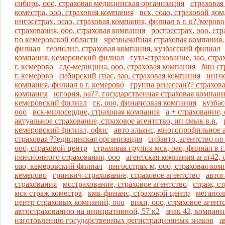
сибирь, ооо, страховая медицинская организация
страховая
коместра, ооо, страховая компания
вск, соао, страховой до
ингосстрах, осао, страховая компания, филиал в г. к??мерово
страхования, ооо, страховая компания
росгосстрах, ооо, ст
по кемеровской области
чрезвычайная страховая компания,
филиал
геополис, страховая компания, кузбасский филиал
компания, кемеровский филиал
гута-страхование, зао, стр
г. кемерово
сдс-медицина, ооо, страховая компания
бин ст
г. кемерово
сибирский спас, зао, страховая компания
ингос
компания, филиал в г. кемерово
группа ренессан?? страхова
компания
югория, оа??, государственная страховая компан
кемеровский филиал
гк, ооо, финансовая компания
кузбас
ооо
вск-милосердие, страховая компания
а + страхование,
актуальное страхование, страховое агентство, ип смык в.в.
кемеровский филиал, офис
авто альянс, многопрофильное 
страховая ??едицинская организация
сибавто, агентство п
ооо, страховой центр
страховая группа мск, оао, филиал в г
пенсионного страхования, ооо
агентская компания агат42, 
оао, кемеровский филиал
ингосстрах-м, ооо, страховая ком
кемерово
гринвич-страхование, страховое агентство
автог
страхования
мсстрахование, страховое агентство
страж, с
мск страж коместра
кмк-финанс, страховой центр
мегапол
центр страховых компаний, ооо
вики, ооо, страховое агент
автострахованию на инициативной, 57 к2
знак 42, компан
изготовлению государственных регистрационных знаков
а