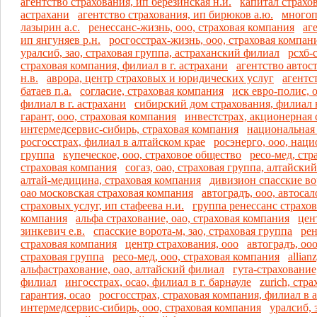
агентство страхования, ип березинская н.и.
капитал страхов
астрахани
агентство страхования, ип бирюков а.ю.
многоп
лазырин а.с.
ренессанс-жизнь, ооо, страховая компания
аг
ип янгуняев р.н.
росгосстрах-жизнь, ооо, страховая компан
уралсиб, зао, страховая группа, астраханский филиал
рсхб-
страховая компания, филиал в г. астрахани
агентство автос
н.в.
аврора, центр страховых и юридических услуг
агентс
батаев п.а.
согласие, страховая компания
иск евро-полис, 
филиал в г. астрахани
сибирский дом страхования, филиал в
гарант, ооо, страховая компания
инвестстрах, акционерная 
интермедсервис-сибирь, страховая компания
национальная 
росгосстрах, филиал в алтайском крае
росэнерго, ооо, наци
группа
купеческое, ооо, страховое общество
ресо-мед, стр
страховая компания
согаз, оао, страховая группа, алтайски
алтай-медицина, страховая компания
дивизион спасские вор
оао московская страховая компания
автоградъ, ооо, автосал
страховых услуг, ип стафеева н.и.
группа ренессанс страхов
компания
альфа страхование, оао, страховая компания
цен
зинкевич е.в.
спасские ворота-м, зао, страховая группа
рен
страховая компания
центр страхования, ооо
автоградъ, оо
страховая группа
ресо-мед, ооо, страховая компания
allia
альфастрахование, оао, алтайский филиал
гута-страхование
филиал
ингосстрах, осао, филиал в г. барнауле
zurich, стр
гарантия, осао
росгосстрах, страховая компания, филиал в 
интермедсервис-сибирь, ооо, страховая компания
уралсиб, 