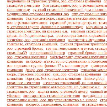
национальная страховая группа, оао, страховая компания
о
страховое агентство
бин страхование, ооо, страховая компан
калининграде
русский страховой брокерский дом в калини
медицинская страховая компания, зао
ппф страхование жизн
компания
балтконсалтбюро, страховая агентская компания
ооо, страховая компания
страховой дисконт-центр, ип засадк
м, страховая группа, филиал в г. калининграде
мир макса, о
страховое агентство, ип ковалева е.н.
визовый страховой це
фирма, ип бординовская р.а.
росгосстрах-жизнь, страховая
ассистанс, ооо, страховая компания
росгосстрах-медицина,
грантавто, страховая компания
русская страховая транспор
ооо, страховой брокер
группа генеральных агентов, страхо
страховка39
аст, страховой брокер
страховой брокер, ип б
ооо, страховая компания
мастер-гарант, страховая компания
компания
ав-брокер, агентство по страхованию и оформл
оао, страховая группа, филиал ?? г. калининграде
гранприав
компания
фейра, ооо, страховое агентство
страховая компа
якорь, страховое общество
сик, ооо, страховая компания
га
компания
горстрах №3, страховая компания
finance group
страховое агентство
агентство страхований, ип павловский 
агентство по страхованию автомобилей, ип дьяченко о.с.
ас
страхование, ооо
защита плюс, страховой центр
единый ц
убытков
автогарантия, страховое агентство
надежда и к, с
страхование жизни, ооо, представительство в г. кирове
стра
компания
экспресс страхование, компания
ав страхование,