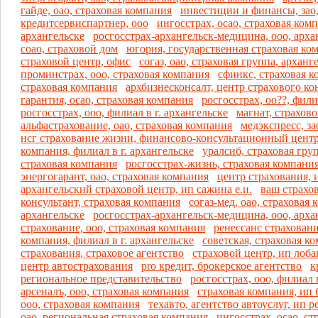
гайде, оао, страховая компания
инвестиции и финансы, зао,
кредитсервиспартнер, ооо
ингосстрах, осао, страховая комп
архангельске
росгосстрах-архангельск-медицина, ооо, арх
соао, страховой дом
югория, государственная страховая ко
страховой центр, офис
согаз, оао, страховая группа, архан
проминстрах, ооо, страховая компания
сфинкс, страховая 
страховая компания
архбизнесконсалт, центр страхового ко
гарантия, осао, страховая компания
росгосстрах, оо??, фили
росгосстрах, ооо, филиал в г. архангельске
магнат, страхов
альфастрахование, оао, страховая компания
медэкспресс, за
нсг страхование жизни, финансово-консультационный цент
компания, филиал в г. архангельске
уралсиб, страховая гру
страховая компания
росгосстрах-жизнь, страховая компания
энергогарант, оао, страховая компания
центр страхования, 
архангельский страховой центр, ип сажина е.и.
ваш страхо
консультант, страховая компания
согаз-мед, оао, страховая 
архангельске
росгосстрах-архангельск-медицина, ооо, арх
страхование, ооо, страховая компания
ренессанс страховани
компания, филиал в г. архангельске
советская, страховая к
страхования, страховое агентство
страховой центр, ип лобан
центр автострахования
pro кредит, брокерское агентство
к
региональное представительство
росгосстрах, ооо, филиал 
арсеналъ, ооо, страховая компания
страховая компания, ип 
ооо, страховая компания
техавто, агентство автоуслуг, ип р
оао, региональная страховая компания
ингосстрах, осао, с