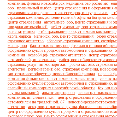
компания, филиал новосибирск-медицина оао росно-мс
еди
ооо
правильный выбор, центр страхования и оформления 
страхования и продажи автоаксессуаров, ип гудкова а.в.
втб
страховая компания, дополнительный офис на богдана хмел
центр страхования
автотаймер, ооо, центр страхования и 
продажи автомобилей
втб страхование, ооо, страховая ко
офис затулинка
втб страхование, ооо, страховая компания
карла маркса
мега-нск, ооо, центр страхования
бюро страх
страховое агентство
абсолют, страховая компания, октябрь
жизнь, ооо
балт-страхование, ооо, филиал в г. новосибирск
оформлению купли-продажи автомобилей и страхованию
5
компания
осаго54.рф, страховое агентство
центр страхова
автомобилей, ип янчак а.я.
сибсо, ооо сибирское страховое
страховых услуг, ип костыря о.и.
росно-мс, оао, страховая 
агентство
регионгарант, оао, страховая компания, новоси
зао, страховое общество, новосибирский филиал
первый фи
компания финансового и страхового консалтинга
сервис п
оформлению купли-продажи автомобилей и страхованию, ип
аварийный комиссариат новосибирской области
fox, ип ше
группа компаний
альянсзащита, ооо
ас осаго, страховая к
компания, ип силаева и.м.
центр страхования и оформлени
автомобилей на троллейной, 87
новосибирскавтостраховани
агентство
аско, ооо, страховая группа, филиал в г.новосиб
центр по оформлению купли-продажи и страхованию автомоб
экспресс плюс, ооо, центр оформления и страхования автом