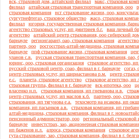
вск, страховой дом, алтайский филиал
макс, страховая ком
филиал
алтайская страховая транспортная компания, ооо
р
страховая компания
нсг страхование жизни, ооо, консульт
сургутнефтегаз, страховое общество
жасо, страховая компа
филиал
югория, государственная страховая компания, бар
агентство страховых услуг, ип дмитриев б.г.
ваш личный бр
агентство
алтайский центр страхования, ооо сибирский дом
барнауле
регионгарант, оао, страховая компания
агентство
партнер, ооо
росгосстрах-алтай-медицина, страховая компан
барнауле
ппф страхование жизни, страховая компания
цен
уланов с.в.
русская страховая транспортная компания, оао,
юринс, ооо, страховая организация
страховое агентство, и
русский страховой центр, соао, филиал в г. барнауле
согаз,
центр страховых услуг, ип шириастанова р.м.
центр страхо
е.с.
планета, страховое агентство
страховое агентство, ип л
страховая группа, филиал в г. барнауле
вск-ипотека, ооо
ц
власенко н.п.
страховая компания, ип гневанова и.в.
страж
центр страховых услуг, ип маслов к.б.
партнер, ооо, страхо
страхования, ип тягунова е.а.
техосмотр на исакова, ип окш
компания, ип пасынков а.в.
страховая компания, ип грибано
алтай-медицина, страховая компания, филиал в г. новоалтай
пенсионный администратор, ооо
региональный страховой ц
барнауле
инвестстрах, зао, акционерная страховая компани
ип баженов и.л.
алроса, страховая компания
страховое аге
гута-страхование, зао, страховая компания, филиал в г. белг