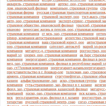
акварель, страховая компания
артекс, ооо, страховая компа
дом, ивановский филиал
компаньон, страховая группа
стр
страховая фирма
русская страховая транспортная компания,
страховая компания
страховой эксперт, ооо
тэст-жасо, стр
авто, ооо, страховая компания
эксперт-сервис, страховой м
страховое общество, ивановский филиал
уралсиб, страховая
иваново
ренессанс жизнь и пенсия, ооо, страховая компани
страховая компания
сг мск, оао, страховая компания
оптим
pitstop, компания автострахования
агентство страховой маг
страховая компания
ваш страховой юрист, ооо
автострахо
ооо, страховая компания
сателлит, автоклуб
марий эл-росн
компания
мегарусс-д, страховая компания
росгосстрах, оо
марий эл
цюрих, ооо, страховая компания
ак барс страхов
компания
энергогарант, страховая компания, филиал в рес
мед, оао, страховая компания, филиал в республике марий э
оао, ст??аховая компания
энергогарант-казаньэнергогарант,
представительство в г. йошкар-оле
талисман, оао, страхово
армеец, страховая компания
сургутнефтегаз, страховое обще
казани
альфастрахование, оао
аско, страховая группа
гран
компания
гута-страхование, зао, филиал в г. казани
желез
фонд, зао, страховая компания, казанский филиал
мегарусс-
компаний
наско, оао, страховая компания
пск казань, стра
мск
ресо-гарантия, осао, филиал в г. казани
росгосстрах, о
татарстан
русский страховой центр, соао
согаз, страховая