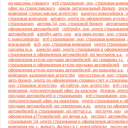
на максима горького
втб страхование, ооо, страховая комп
офис на станиславского
арком, региональный брокер
росн
компания, станиславское агентство
капитал новосибирск, 
страховая компания
артавто, центр по оформлению купли-
страхованию
автомк-54, ооо, страховой брокер
авторешени
оформления автомобилей
сибтрейд, ооо, центр страховани
автомобилей
аэробус-авто, ооо
иск евро-полис, ооо, страх
г. новосибирске
втб страхование, ооо, страховая компания
вокзальной
всб, ооо, страховая компания
центр страхован
сысоева ю.а.
алексис-auto, центр страхования и оформлени
страхования и оформления автомобилей, ип молчанов а.а.
оформления купли-продажи автомобилей, ип симакова т.г.
страхования и оформления купли-продажи автомобилей
це
оформления купли-продажи автомобилей, ип ковалева а.а.
компания, калининское агентство
ингосстрах-м, ооо, страх
авто брокер, центр по оформлению справки-счет и страхов
ооо, страховое агентство
аб-тайгер, ооо, агентство
втб стр
компания, дополнительный офис на красном
dvижок, цент
продажи автомобилей и страхованию
втб страхование, ооо
дополнительный офис на никитина
центр страхования и о
продажи автомобилей, ип северюхин и.ю.
центр по оформ
автомобилей и страхованию, ип евтуш е.а.
нострум, ооо
ц
оформления а??томобилей, ип янчак а.я.
респект, автомоби
страхование 54, центр страхования и оформления автомоби
компания им. с. живаго, филиал в г. новосибирске
росно-мс