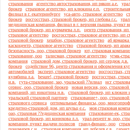
страхования
агентство автострахования, ип рякин а.е.
ура
брокер
страховое агентство, ип клюкина е.п.
строительная
филиал в г. екатеринбурге
уса-авто, страховое агентство
с
брокер
росгосстрах, страховой брокер, ип глебова г.с.
урал
медицинская компания, филиал в г. верхняя пышма, пункт 
страховой брокер, ип курмачева л.п.
центр страхования, ип 
страховое агентство
росгосстрах, страховое агентство, ип 
страховой брокер
хешбон, страховое агентство
аб ярмарка
каскоцентр, страховое агентство
страховой брокер, ип араке
безопасность, ооо, страховой брокер
ют, страховая компани
страхование, ооо
талисман, страховое агентство
угмк-стра
компания
страховой дом, страховой брокер, ип сердюк д.в.
брокер
содействие 96, центр страхования и оформления к
автомобилей
эксперт, страховое агентство
росгосстрах, ст
кулябина л.а.
besure!, страховой брокер
росгосстрах, страх
и.в.
гута-страхование, зао, уральский ??илиал
нсг страхов
сервис, ооо, страховой брокер
новая версия, ооо, страховой
компаний, ип никитина н.в.
страховой брокер, ип клюкин и
уральский страховой партнер
страхование+, ооо, страховой
страхового сервиса
оптимальные финансы, ооо, многопроф
кредитно-страховой дом, ип шульц е.с.
моя страховая компа
оао, страховая ??едицинская компания
страхование-ек, стр
страховой брокер, ип конюхова л.л.
урал-рецепт м, ооо, ст
компания, пункт выдачи полисов
гранд-финанс, ооо
страх
пономарев с.н.
страховая компания, ип лебедев е.в.
гарант