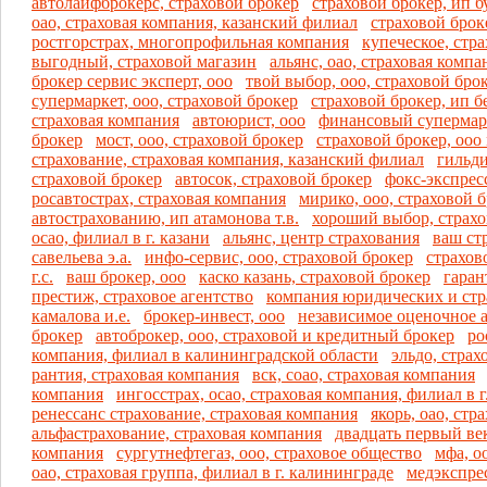
автолайфброкерс, страховой брокер
страховой брокер, ип б
оао, страховая компания, казанский филиал
страховой броке
ростгорстрах, многопрофильная компания
купеческое, стр
выгодный, страховой магазин
альянс, оао, страховая комп
брокер сервис эксперт, ооо
твой выбор, ооо, страховой бро
супермаркет, ооо, страховой брокер
страховой брокер, ип б
страховая компания
автоюрист, ооо
финансовый супермарк
брокер
мост, ооо, страховой брокер
страховой брокер, ооо
страхование, страховая компания, казанский филиал
гильди
страховой брокер
автосок, страховой брокер
фокс-экспресс
росавтострах, страховая компания
мирико, ооо, страховой 
автострахованию, ип атамонова т.в.
хороший выбор, страхо
осао, филиал в г. казани
альянс, центр страхования
ваш ст
савельева э.а.
инфо-сервис, ооо, страховой брокер
страхов
г.с.
ваш брокер, ооо
каско казань, страховой брокер
гаран
престиж, страховое агентство
компания юридических и стр
камалова и.е.
брокер-инвест, ооо
независимое оценочное а
брокер
автоброкер, ооо, страховой и кредитный брокер
ро
компания, филиал в калининградской области
эльдо, страх
рантия, страховая компания
вск, соао, страховая компания
компания
ингосстрах, осао, страховая компания, филиал в 
ренессанс страхование, страховая компания
якорь, оао, стр
альфастрахование, страховая компания
двадцать первый век
компания
сургутнефтегаз, ооо, страховое общество
мфа, о
оао, страховая группа, филиал в г. калининграде
медэкспрес