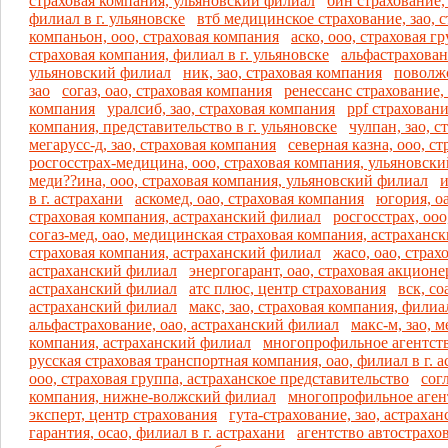
страховая компания, ульяновский филиал
бин страхование,
филиал в г. ульяновске
втб медицинское страхование, зао, 
компаньон, ооо, страховая компания
аско, ооо, страховая г
страховая компания, филиал в г. ульяновске
альфастрахован
ульяновский филиал
ник, зао, страховая компания
поволжс
зао
согаз, оао, страховая компания
ренессанс страхование, 
компания
уралсиб, зао, страховая компания
ppf страховани
компания, представительство в г. ульяновске
чулпан, зао, 
мегарусс-д, зао, страховая компания
северная казна, ооо, с
росгосстрах-медицина, ооо, страховая компания, ульяновск
меди??ина, ооо, страховая компания, ульяновский филиал
и
в г. астрахани
аскомед, оао, страховая компания
югория, о
страховая компания, астраханский филиал
росгосстрах, ооо
согаз-мед, оао, медицинская страховая компания, астраханс
страховая компания, астраханский филиал
жасо, оао, страх
астраханский филиал
энергогарант, оао, страховая акцион
астраханский филиал
атс плюс, центр страхования
вск, со
астраханский филиал
макс, зао, страховая компания, филиал
альфастрахование, оао, астраханский филиал
макс-м, зао, 
компания, астраханский филиал
многопрофильное агентство
русская страховая транспортная компания, оао, филиал в г. 
ооо, страховая группа, астраханское представительство
сог
компания, нижне-волжский филиал
многопрофильное агент
эксперт, центр страхования
гута-страхование, зао, астраха
гарантия, осао, филиал в г. астрахани
агентство автострахов