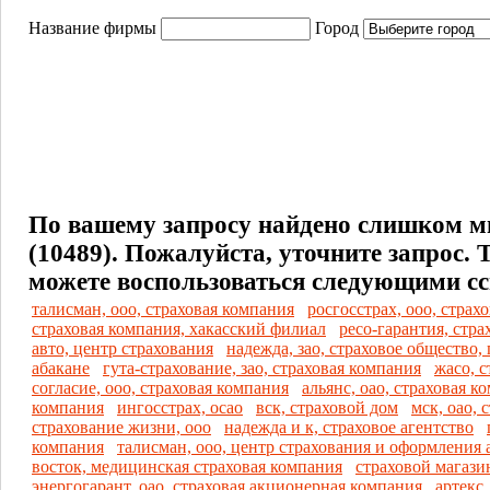
Название фирмы
Город
По вашему запросу найдено слишком м
(10489). Пожалуйста, уточните запрос.
можете воспользоваться следующими с
талисман, ооо, страховая компания
росгосстрах, ооо, страх
страховая компания, хакасский филиал
ресо-гарантия, стр
авто, центр страхования
надежда, зао, страховое общество, 
абакане
гута-страхование, зао, страховая компания
жасо, 
согласие, ооо, страховая компания
альянс, оао, страховая к
компания
ингосстрах, осао
вск, страховой дом
мск, оао, 
страхование жизни, ооо
надежда и к, страховое агентство
компания
талисман, ооо, центр страхования и оформления
восток, медицинская страховая компания
страховой магази
энергогарант, оао, страховая акционерная компания
артекс