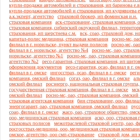
купли-продажи автомобилей и страхования, ип баринова е.в
купли-продажи автомобилей и страхования, ип кудрявцева е
а.к.экперт, агентство
страховой брокер, ип фоминская и.н.
страховая компания
аск-страхование, страховая компания, 
страховая компания, сибирский окружной филиал, территор
страхования, ип шерстнева с.м.
вск, соао, страховой дом, 
капитал-полис медицина, страховая компания
росно-мс, оа
филиал в г. норильске, пункт выдачи полисов
росно-мс, оа
филиал в г. норильске, агентство №4
росно-мс, оао, страхов
норильске, агентство №1
росно-мс, оао, страховая компания
агентство №2
ресо-гарантия, страховая компания, ип шитов
оформления документов
ресо-гарантия, осао, филиал в г. о
филиал в г. омске
ингосстрах, осао, филиал в г. омске
реги
компания, омский филиал
согаз, оао, филиал в г. омске
ал
омский филиал
росэнерго, национальная страховая группа
государственная страховая компания, филиал в г. омске
мск
омский филиал
росно-мс, оао, страховая компания, омский
страховая агентская компания
бин страхование, ооо, филиал
энергогарант, оао, страховая компания, омский филиал
рус
соао, филиал в г. омске
жасо, оао, страховое общество, омс
ооо, медицинская страховая компания
аско, ооо, страховая
страховых полисов
межотраслевой страховой центр, оао, фи
росгосстрах-медицина, ооо, медицинская страховая компан
омское, агентство, ооо смп-страхование
страховой дом, ип 