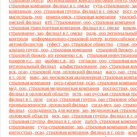
страховой центр
региональный консалтинговый центр, ооо
страховая компания, филиал в г. омске
гута-страхование, за
компаньон, ооо, страховая группа, филиал в г. омске
рост, 
магистраль, ооо
оранта-омск, страховая компания
уралсиб,
омский филиал
втб ??трахование, ооо, страховая компания
страховая транспортная компания, филиал в г. омске
виком,
страхование, зао, филиал в г. омске
рцдк, ооо региональный
контроля
информационно-страховой центр, всероссийское
автомобилистов
гефест, зао, страховое общество
страж, оо
альтаир групп, ооо, страховая компания
страховой брокер, и
страховой брокер, ип ерошенко с.в.
страховая инвестицион
назаров е.с., ип
акобян с.в., ип
согласие, ооо, страховая к
региональный филиал
альфастрахование, оао, страховая ко
вск, осао, страховой дом, орловский филиал
жасо, оао, стр
в г. орле
макс, зао московская акционерная страховая комп
страховая компания
ресо-гарантия, осао, страховая компани
мед, ооо, страховая медицинская компания
росгосстрах, оо
филиал в орловской области
рстк, оао русская страховая т
филиал в г. орле
согаз, страховая группа, оао страховое об
промышленности, орловский филиал
согаз-мед, оао, стра
филиал
солидарность для жизни, зао, медицинская страхов
орловской области
мск, оао, страховая группа, филиал в г. 
страховая группа, филиал в г. орле
zurich, страховая компа
страхование
гута-страхование, зао, страховая компания, фил
ингосстрах, осао, страховая компания, филиал в г. орле
аско