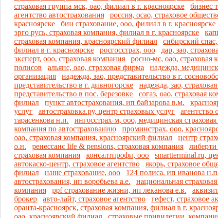
страховая группа мск, оао, филиал в г. красноярске
бизнес 
агентство автострахования
россия, осао, страховое общество
красноярске
бин страхование, ооо, филиал в г. красноярске
эрго русь, страховая компания, филиал в г. красноярске
кап
страховая компания, красноярский филиал
сибирский спас,
филиал в г. красноярске
росгосстрах, ооо
дар, зао, страхо
эксперт, ооо, страховая компания
росно-мс, оао, страховая
полисов
альянс, оао, страховая фирма
надежда, медицинск
организация
надежда, зао, представительство в г. сосновоб
представительство в г. дивногорске
надежда, зао, страхова
представительство в пос. березовке
согаз, оао, страховая 
филиал
пункт автострахования, ип байзарова в.м.
красноя
услуг
автостраховка.ру, центр страховых услуг
агентство 
тарасенкова н.п.
ингосстрах-м, ооо, медицинская страховая
компания по автострахованию
проминстрах, ооо, краснояр
оао, страховая компания, красноярский филиал
центр страх
о.н.
ренессанс life & pensions, страховая компания
либерти 
страховая компания
консалтпрофи, ооо
smartterminal.ru, 
автокаско-центр, страховое агентство
якорь, страховое общ
филиал
наше страхование, ооо
124 полиса, ип иванова н.п
автострахования, ип воробьева а.е.
национальная страховая 
компания
ppf страхование жизни, ип леканова е.в.
аквизит
брокер
авто-лайт, страховое агентство
гефест, страховое 
оранта-красноярск, страховая компания, филиал в г. красноя
оао, красноярский филиал
страховые привилегии, компани