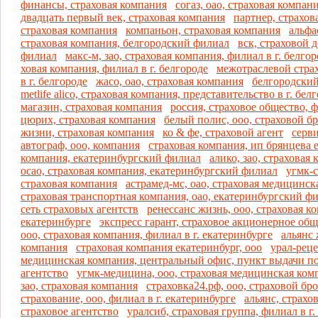
финансы, страховая компания
согаз, оао, страховая компа
двадцать первый век, страховая компания
партнер, страхов
страховая компания
компаньон, страховая компания
альфа
страховая компания, белгородский филиал
вск, страховой 
филиал
макс-м, зао, страховая компания, филиал в г. белго
ховая компания, филиал в г. белгороде
межотраслевой страх
в г. белгороде
жасо, оао, страховая компания
белгородский
metlife alico, страховая компания, представительство в г. бел
магазин, страховая компания
россия, страховое общество, ф
цюрих, страховая компания
белый полис, ооо, страховой б
жизни, страховая компания
ко & фе, страховой агент
серви
автограф, ооо, компания
страховая компания, ип брянцева е
компания, екатеринбургский филиал
алико, зао, страховая
осао, страховая компания, екатеринбургский филиал
угмк-с
страховая компания
астрамед-мс, оао, страховая медицинс
страховая транспортная компания, оао, екатеринбургский ф
сеть страховых агентств
ренессанс жизнь, ооо, страховая ко
екатеринбурге
экспресс гарант, страховое акционерное об
ооо, страховая компания, филиал в г. екатеринбурге
альянс 
компания
страховая компания екатеринбург, ооо
урал-реце
медицинская компания, центральный офис, пункт выдачи п
агентство
угмк-медицина, ооо, страховая медицинская ком
зао, страховая компания
страховка24.рф, ооо, страховой бр
страхование, ооо, филиал в г. екатеринбурге
альянс, страхо
страховое агентство
уралсиб, страховая группа, филиал в г.