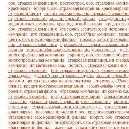
ооо, страховая компания
росгосстрах, ооо, страховая компан
краснодаре
югория, оао, страховая компания, краснодарск
страховой центр
ингосстрах-жизнь, ооо, страховая компани
страховая компания, краснодарский филиал
солидарность д
медицинская компания, краснодарский филиал
кредо, стра
ооо, страховая компания
страховое агентство, ип петрова е.
компания
втб страхование, ооо, страх??вая компания
межо
центр, оао, краснодарский филиал
помощь, ооо, страховая 
ооо, страховая компания
чрезвычайная страховая компания,
филиал
многопрофильная компания, ип долматов с.г.
цент
многопрофильная компания
евроинс, ооо, страховое общес
многопрофильная компания
страховая компания, ип агабабя
компания, ип матвиенко м.а.
полисъ+, страховая компания
страховая компания
бин страхование, ооо, страховая компан
краснодаре
уралсиб, зао, страховая группа, краснодарский
магазин, центр страхования и экспертизы
страховая к??мпан
бизнес, кредитно-страховая компания
гарант-альфа-групп, 
россия, страховая фирма
страховая компания, ип совмиз с.а
страховая компания
щит, страховая компания
страховое аг
рстк, ооо русская страховая транcпортная компания
многоп
ермак а.м.
страховая компания, ип крикун д.а.
ингосстрах, 
красноярске
возрождение-кредит, ооо, красноярская страхо
страхование, зао, красноярский филиал
цюрих, ооо, страхо
красноярский филиал
энергогарант, оао, страховая акцион
красноярский филиал
жасо, оао, страховое общество, крас