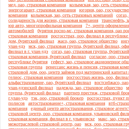
мед, оао, страховая компания
колымская, зао, сеть страхов
энергогарант, страховая компания
югория, оао, государстве
компания
колымская, зао, сеть страховых компаний
согаз,
солидарность для жизни, страховая компания
транснефть, з
юр авто, многопрофильная компания
7+, центр оформлени
автомобилей
бурятия росно-мс, страховая компания, оао ро
страховая компания
росгосстрах, ооо, филиал в республике
дом, бурятский филиал
жасо, оао, страховое общество
инго
улан-удэ
мск, оао, страховая группа, бурятский филиал, оф
филиал в г. улан-удэ
согаз, оао, страховая группа, бурятски
страховая компания, бурятский филиал
согласие, ооо, стра
республике бурятия
гефест, зао, страховое акционерное об
страховая группа
ренессанс жизнь и пенсия, страховая ком
страховой дом, ооо, центр займов под материнский капитал
гелиос, страховая компания
росгосстрах-жизнь, ооо, филиа
альфастрахование, оао, бурятский филиал
востсибжасо, оао
улан-удэнский филиал
надежда, зао, страховое общество
м
группа, бурятский филиал
партнер престиж, страховой бро
г.улан-удэ
тэк, ооо, страховой брокер
росгосстрах, пункт 
полисов
автострахование+, страховая компания
втб-страхо
компания
единый центр автострахования, страховое агентс
страховой центр, ооо, страховая компания, ульяновский фил
страховая компания, филиал в г. ульяновске
макс, зао, стра
межотраслевой страховой центр, оао
мск, ооо, страховая г