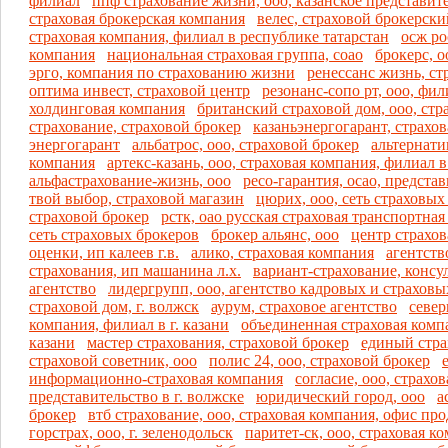
филиал
ппф страхование жизни, ооо, казанское представит
страховая брокерская компания
велес, страховой брокерск
страховая компания, филиал в республике татарстан
осж ро
компания
национальная страховая группа, соао
брокерс, о
эрго, компания по страхованию жизни
ренессанс жизнь, ст
оптима инвест, страховой центр
резонанс-сопо рт, ооо, фили
холдинговая компания
британский страховой дом, ооо, стр
страхование, страховой брокер
казаньэнергогарант, страхов
энергогарант
альбатрос, ооо, страховой брокер
альтернати
компания
артекс-казань, ооо, страховая компания, филиал в 
альфастрахование-жизнь, ооо
ресо-гарантия, осао, представ
твой выбор, страховой магазин
цюрих, ооо, сеть страховы
страховой брокер
рстк, оао русская страховая транспортна
сеть страховых брокеров
брокер альянс, ооо
центр страхо
оценки, ип калеев г.в.
алико, страховая компания
агентств
страхования, ип машанина л.х.
вариант-страхование, консу
агентство
лидергрупп, ооо, агентство кадровых и страховы
страховой дом, г. волжск
аурум, страховое агентство
север
компания, филиал в г. казани
объединенная страховая компан
казани
мастер страхования, страховой брокер
единый стра
страховой советник, ооо
полис 24, ооо, страховой брокер
информационно-страховая компания
согласие, ооо, страхо
представительство в г. волжске
юридический город, ооо
а
брокер
втб страхование, ооо, страховая компания, офис пр
горстрах, ооо, г. зеленодольск
паритет-ск, ооо, страховая к