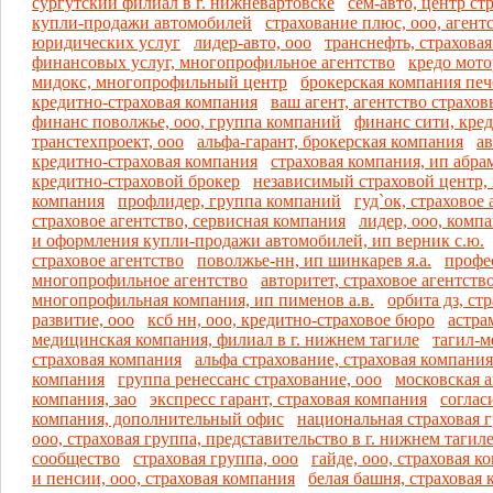
сургутский филиал в г. нижневартовске
сем-авто, центр с
купли-продажи автомобилей
страхование плюс, ооо, агент
юридических услуг
лидер-авто, ооо
транснефть, страхова
финансовых услуг, многопрофильное агентство
кредо мото
мидокс, многопрофильный центр
брокерская компания печ
кредитно-страховая компания
ваш агент, агентство страхо
финанс поволжье, ооо, группа компаний
финанс сити, кре
транстехпроект, ооо
альфа-гарант, брокерская компания
ав
кредитно-страховая компания
страховая компания, ип абрам
кредитно-страховой брокер
независимый страховой центр,
компания
профлидер, группа компаний
гуд`ок, страховое 
страховое агентство, сервисная компания
лидер, ооо, комп
и оформления купли-продажи автомобилей, ип верник с.ю.
страховое агентство
поволжье-нн, ип шинкарев я.а.
профе
многопрофильное агентство
авторитет, страховое агентств
многопрофильная компания, ип пименов а.в.
орбита дз, ст
развитие, ооо
ксб нн, ооо, кредитно-страховое бюро
астра
медицинская компания, филиал в г. нижнем тагиле
тагил-м
страховая компания
альфа страхование, страховая компания
компания
группа ренессанс страхование, ооо
московская 
компания, зао
экспресс гарант, страховая компания
соглас
компания, дополнительный офис
национальная страховая г
ооо, страховая группа, представительство в г. нижнем тагил
сообщество
страховая группа, ооо
гайде, ооо, страховая к
и пенсии, ооо, страховая компания
белая башня, страховая