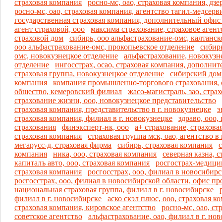
страховая компания
росно-мс, оао, страховая компания, дз
росно-мс, оао, страховая компания, агентство тагил-медсерв
государственная страховая компания, дополнительный офис 
агент страховой, ооо
максима страхование, страховое агент
страховой дом
сибирь, ооо альфастрахование-омс, калтанск
ооо альфастрахование-омс, прокопьевское отделение
сибирь
омс, новокузнецкое отделение
альфастрахование, новокузн
отделение
ингосстрах, осао, страховая компания, дополни
страховая группа, новокузнецкое отделение
сибирский дом 
компания
компания промышленно-торгового страхования, 
общество, кемеровский филиал
жасо-магистраль, зао, стра
страхование жизни, ооо, новокузнецкое представительство
страховая компания, представительство в г. новокузнецке
э
страховая компания, филиал в г. новокузнецке
здраво, ооо,
страхования
финэксперт-нк, ооо
а+ страхование, страхова
страховая компания
страховая группа мск, оао, агентство в
мегарусс-д, страховая фирма
сибирь, страховая компания
с
компания
ника, ооо, страховая компания
северная казна, 
капиталъ авто, ооо, страховая компания
росгострах-медици
страховая компания
росгосстрах, ооо, филиал в новосибир
росгосстрах, ооо, филиал в новосибирской области, офис п
национальная страховая группа, филиал в г. новосибирске
филиал в г. новосибирске
аско скэл плюс, ооо, страховая к
страховая компания, кировское агентство
росно-мс, оао, ст
советское агентство
альфастрахование, оао, филиал в г. но