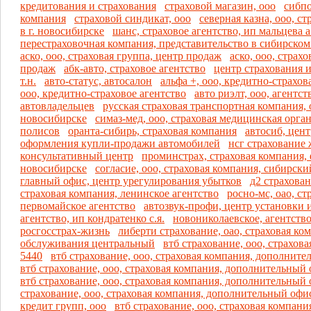
кредитования и страхования
страховой магазин, ооо
сибпо
компания
страховой синдикат, ооо
северная казна, ооо, с
в г. новосибирске
шанс, страховое агентство, ип мальцева а
перестраховочная компания, представительство в сибирском
аско, ооо, страховая группа, центр продаж
аско, ооо, страхо
продаж
абк-авто, страховое агентство
центр страхования и
т.н.
авто-статус, автосалон
альфа +, ооо, кредитно-страхо
ооо, кредитно-страховое агентство
авто риэлт, ооо, агентст
автовладельцев
русская страховая транспортная компания, о
новосибирске
симаз-мед, ооо, страховая медицинская орга
полисов
оранта-сибирь, страховая компания
автосиб, цент
оформления купли-продажи автомобилей
нсг страхование 
консультативный центр
проминстрах, страховая компания, 
новосибирске
согласие, ооо, страховая компания, сибирск
главный офис, центр урегулирования убытков
д2 страхован
страховая компания, ленинское агентство
росно-мс, оао, ст
первомайское агентство
автозвук-профи, центр установки 
агентство, ип кондратенко с.я.
новониколаевское, агентство
росгосстрах-жизнь
либерти страхование, оао, страховая ко
обслуживания центральный
втб страхование, ооо, страхов
5440
втб страхование, ооо, страховая компания, дополнит
втб страхование, ооо, страховая компания, дополнительный
втб страхование, ооо, страховая компания, дополнительный
страхование, ооо, страховая компания, дополнительный офи
кредит групп, ооо
втб страхование, ооо, страховая компан