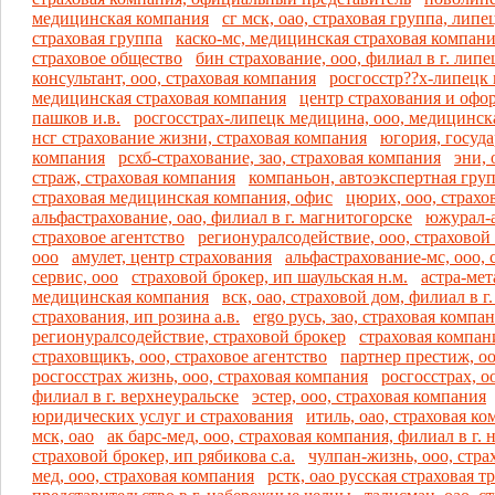
медицинская компания
сг мск, оао, страховая группа, лип
страховая группа
каско-мс, медицинская страховая компан
страховое общество
бин страхование, ооо, филиал в г. липе
консультант, ооо, страховая компания
росгосстр??х-липецк 
медицинская страховая компания
центр страхования и офо
пашков и.в.
росгосстрах-липецк медицина, ооо, медицинск
нсг страхование жизни, страховая компания
югория, госуда
компания
рсхб-страхование, зао, страховая компания
эни, 
страж, страховая компания
компаньон, автоэкспертная гру
страховая медицинская компания, офис
цюрих, ооо, страхо
альфастрахование, оао, филиал в г. магнитогорске
южурал-а
страховое агентство
регионуралсодействие, ооо, страховой
ооо
амулет, центр страхования
альфастрахование-мс, ооо, 
сервис, ооо
страховой брокер, ип шаульская н.м.
астра-мет
медицинская компания
вск, оао, страховой дом, филиал в г
страхования, ип розина а.в.
ergo русь, зао, страховая компа
регионуралсодействие, страховой брокер
страховая компан
страховщикъ, ооо, страховое агентство
партнер престиж, оо
росгосстрах жизнь, ооо, страховая компания
росгосстрах, о
филиал в г. верхнеуральске
эстер, ооо, страховая компания
юридических услуг и страхования
итиль, оао, страховая к
мск, оао
ак барс-мед, ооо, страховая компания, филиал в г
страховой брокер, ип рябикова с.а.
чулпан-жизнь, ооо, стра
мед, ооо, страховая компания
рстк, оао русская страховая 