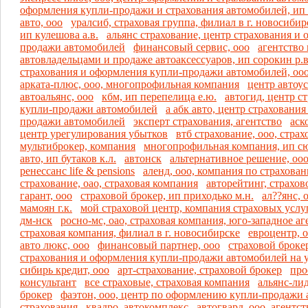
оформления купли-продажи и страхования автомобилей, ип 
авто, ооо
уралсиб, страховая группа, филиал в г. новосибир
ип кулешова а.в.
альянс страхование, центр страхования и
продажи автомобилей
финансовый сервис, ооо
агентство 
автовладельцами и продаже автоаксессуаров, ип сорокин р.в
страхования и оформления купли-продажи автомобилей, ооо
арката-плюс, ооо, многопрофильная компания
центр автоус
автоальянс, ооо
кбм, ип перепелица е.ю.
автогид, центр с
купли-продажи автомобилей
а абк авто, центр страховани
продажи автомобилей
эксперт страхования, агентство
аск
центр урегулирования убытков
втб страхование, ооо, стра
мультиброкер, компания
многопрофильная компания, ип сю
авто, ип бутаков к.л.
автонск
альтернативное решение, оо
ренессанс life & pensions
аленд, ооо, компания по страхова
страхование, оао, страховая компания
авторейтинг, страхов
гарант, ооо
страховой брокер, ип приходько м.н.
ал??янс, 
мамоян г.к.
мой страховой центр, компания страховых услу
дм-нск
росно-мс, оао, страховая компания, юго-западное аг
страховая компания, филиал в г. новосибирске
евроцентр, о
авто люкс, ооо
финансовый партнер, ооо
страховой брокер
страхования и оформления купли-продажи автомобилей на ул
сибирь кредит, ооо
арт-страхование, страховой брокер
про
консультант
все страховые, страховая компания
альянс-лид
брокер
фаэтон, ооо, центр по оформлению купли-продажи 
страхования
квадро, автокомплекс
автогвард, ооо, агентст