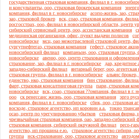
государственная страховая компания, филиал в г. новосибир
и консультанты, ооо, страховая брокерская компания
энерго
компания, филиал в г. новосибирске
асопо-жизнь, зао, стр
зао, страховой брокер
вск, соао, страховая компания, филиа
росгосстрах, ооо, филиал в новосибирской области, центр 
сибирский сервисный центр, ооо, ассистанская компания
с
медицинская организация, офис, пункт выдачи полисов
сог
новосибирске
мсц, оао межотраслевой страховой центр, фи
сургутнефтегаз, страховая компания
гефест, страховое акц
новосибирский филиал
компаньон, ооо, страховая группа, 
новосибирске
авеню, ооо, центр страхования и оформлени
страхование, зао, филиал в г. новосибирске
дар, кредитное 
западно-сибирский филиал
янтарный берег, ооо, агентская
страховая группа, филиал в г. новосибирске
альянс брокер,
единство, нко, страховая компания
бин страхование, филиал
фарт, страховая консалтинговая группа
пари, страховая ком
новосибирске
вск, соао, страховая ??омпания, филиал в г.
ооо
ск ренессанс жизнь, ооо, страховая компания
эрго русь
компания, филиал в г. новосибирске
сбик, ооо, страховая а
восходе, страховое агентство, ип коровин а.а.
токио трансав
осао, центр по урегулированию убытков
страховая фирма, и
чрезвычайная страховая компания, оао, западно-сибирский 
страховая компания, сибирский окружной филиал
ресо-гар
агентство, ип прошина е.ю.
страховое агентство сибири, оо
группа
нск-страхование, ооо, страховое агентство
автодом