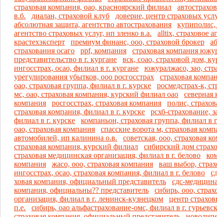
страховая компания, оао, красноярский филиал
автострахов
в.б.
диалан, страховой клуб
доверие, центр страховых усл
абсолютная защита, агентство автострахования
купиполис,
агентство страховых услуг, ип зленко в.а.
alltix, страховое 
крастехэксперт
премиум финанс, ооо, страховой брокер
а
страхования осаго
ppf, компания
страховая компания южур
представительство в г. кургане
вск, соао, страховой дом, 
ингосстрах, осао, филиал в г. кургане
южуралжасо, зао, стр
урегулирования убытков, ооо росгосстрах
страховая компан
оао, страховая группа, филиал в г. курске
росмедстрах-к, с
мс, оао, страховая компания, курский филиал оао
северная 
компания
росгосстрах, страховая компания
полис, страхо
страховая компания, филиал в г. курске
рсхб-страхование, з
филиал в г. курске
компаньон, страховая группа, филиал в г
оао, страховая компания
спасские ворота м, страховая комп
автомобилей, ип калинина о.в.
советская, ооо, страховая к
страховая компания, курский филиал
сибирский дом страхо
страховая медицинская организация, филиал в г. белово
ком
компания
жасо, ооо, страховая компания
ваш выбор, страх
ингосстрах, осао, страховая компания, филиал в г. белово
с
ховая компания, официальный представитель
сдс-медицина
компания, официальны?? представитель
сибирь, ооо, стра
организация, филиал в г. ленинск-кузнецком
центр страхов
п.е.
сибирь, оао альфастрахование-омс, филиал в г. гурьевс
страховая компания, официальный представитель
новолипе