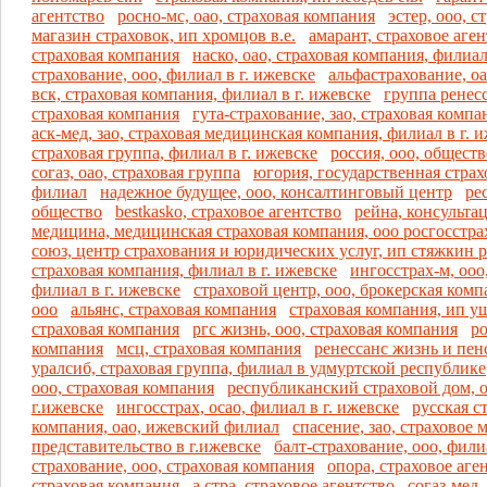
агентство
росно-мс, оао, страховая компания
эстер, ооо, 
магазин страховок, ип хромцов в.е.
амарант, страховое аге
страховая компания
наско, оао, страховая компания, филиал
страхование, ооо, филиал в г. ижевске
альфастрахование, о
вск, страховая компания, филиал в г. ижевске
группа ренес
страховая компания
гута-страхование, зао, страховая компа
аск-мед, зао, страховая медицинская компания, филиал в г. 
страховая группа, филиал в г. ижевске
россия, ооо, общест
согаз, оао, страховая группа
югория, государственная стра
филиал
надежное будущее, ооо, консалтинговый центр
ре
общество
bestkasko, страховое агентство
рейна, консульта
медицина, медицинская страховая компания, ооо росгосстр
союз, центр страхования и юридических услуг, ип стяжкин р
страховая компания, филиал в г. ижевске
ингосстрах-м, ооо
филиал в г. ижевске
страховой центр, ооо, брокерская комп
ооо
альянс, страховая компания
страховая компания, ип уш
страховая компания
ргс жизнь, ооо, страховая компания
ро
компания
мсц, страховая компания
ренессанс жизнь и пен
уралсиб, страховая группа, филиал в удмуртской республике
ооо, страховая компания
республиканский страховой дом, о
г.ижевске
ингосстрах, осао, филиал в г. ижевске
русская с
компания, оао, ижевский филиал
спасение, зао, страховое
представительство в г.ижевске
балт-страхование, ооо, фили
страхование, ооо, страховая компания
опора, страховое аге
страховая компания
а.стра, страховое агентство
согаз-мед,